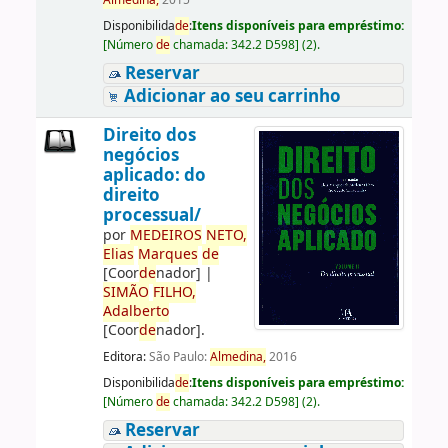
Almedina,
2015
Disponibilida
de
:
Itens disponíveis para empréstimo:
[
Número
de
chamada:
342.2 D598
]
(2).
Reservar
Adicionar ao seu carrinho
Direito dos
negócios
aplicado: do
direito
processual/
por
ME
DE
IROS
NETO,
Elias
Marques
de
[Coor
de
nador]
|
SIMÃO
FILHO,
Adalberto
[Coor
de
nador]
.
Editora:
São Paulo:
Almedina,
2016
Disponibilida
de
:
Itens disponíveis para empréstimo:
[
Número
de
chamada:
342.2 D598
]
(2).
Reservar