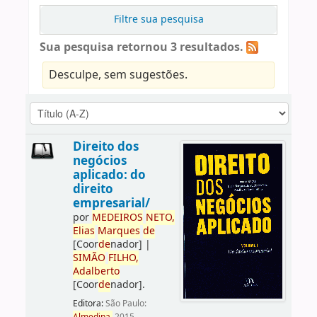
Filtre sua pesquisa
Sua pesquisa retornou 3 resultados.
Desculpe, sem sugestões.
Direito dos
negócios
aplicado: do
direito
empresarial/
por
ME
DE
IROS
NETO,
Elias
Marques
de
[Coor
de
nador]
|
SIMÃO
FILHO,
Adalberto
[Coor
de
nador]
.
Editora:
São Paulo: