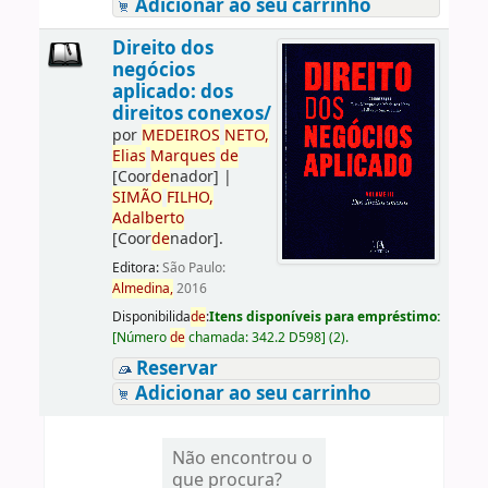
Adicionar ao seu carrinho
Direito dos
negócios
aplicado: dos
direitos conexos/
por
ME
DE
IROS
NETO,
Elias
Marques
de
[Coor
de
nador]
|
SIMÃO
FILHO,
Adalberto
[Coor
de
nador]
.
Editora:
São Paulo:
Almedina,
2016
Disponibilida
de
:
Itens disponíveis para empréstimo:
[
Número
de
chamada:
342.2 D598
]
(2).
Reservar
Adicionar ao seu carrinho
Não encontrou o
que procura?