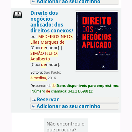
Adicionar ao seu carrinho
Direito dos
negócios
aplicado: dos
direitos conexos/
por
ME
DE
IROS
NETO,
Elias
Marques
de
[Coor
de
nador]
|
SIMÃO
FILHO,
Adalberto
[Coor
de
nador]
.
Editora:
São Paulo:
Almedina,
2016
Disponibilida
de
:
Itens disponíveis para empréstimo:
[
Número
de
chamada:
342.2 D598
]
(2).
Reservar
Adicionar ao seu carrinho
Não encontrou o
que procura?