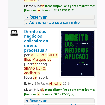
Almedina,
2015
Disponibilida
de
:
Itens disponíveis para empréstimo:
[
Número
de
chamada:
342.2 D598
]
(2).
Reservar
Adicionar ao seu carrinho
Direito dos
negócios
aplicado: do
direito
processual/
por
ME
DE
IROS
NETO,
Elias
Marques
de
[Coor
de
nador]
|
SIMÃO
FILHO,
Adalberto
[Coor
de
nador]
.
Editora:
São Paulo:
Almedina,
2016
Disponibilida
de
:
Itens disponíveis para empréstimo:
[
Número
de
chamada:
342.2 D598
]
(2).
Reservar