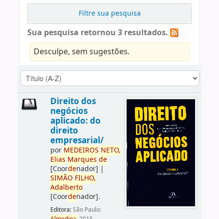
Filtre sua pesquisa
Sua pesquisa retornou 3 resultados.
Desculpe, sem sugestões.
Direito dos
negócios
aplicado: do
direito
empresarial/
por
ME
DE
IROS
NETO,
Elias
Marques
de
[Coor
de
nador]
|
SIMÃO
FILHO,
Adalberto
[Coor
de
nador]
.
Editora:
São Paulo: