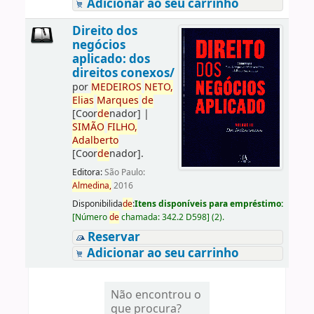
Adicionar ao seu carrinho
Direito dos
negócios
aplicado: dos
direitos conexos/
por
ME
DE
IROS
NETO,
Elias
Marques
de
[Coor
de
nador]
|
SIMÃO
FILHO,
Adalberto
[Coor
de
nador]
.
Editora:
São Paulo:
Almedina,
2016
Disponibilida
de
:
Itens disponíveis para empréstimo:
[
Número
de
chamada:
342.2 D598
]
(2).
Reservar
Adicionar ao seu carrinho
Não encontrou o
que procura?