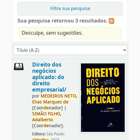
Filtre sua pesquisa
Sua pesquisa retornou 3 resultados.
Desculpe, sem sugestões.
Direito dos
negócios
aplicado: do
direito
empresarial/
por
ME
DE
IROS
NETO,
Elias
Marques
de
[Coor
de
nador]
|
SIMÃO
FILHO,
Adalberto
[Coor
de
nador]
.
Editora:
São Paulo: