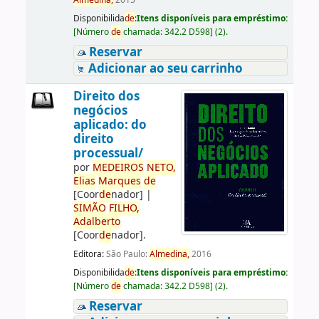
Almedina,
2015
Disponibilida
de
:
Itens disponíveis para empréstimo:
[
Número
de
chamada:
342.2 D598
]
(2).
Reservar
Adicionar ao seu carrinho
Direito dos
negócios
aplicado: do
direito
processual/
por
ME
DE
IROS
NETO,
Elias
Marques
de
[Coor
de
nador]
|
SIMÃO
FILHO,
Adalberto
[Coor
de
nador]
.
Editora:
São Paulo:
Almedina,
2016
Disponibilida
de
:
Itens disponíveis para empréstimo:
[
Número
de
chamada:
342.2 D598
]
(2).
Reservar