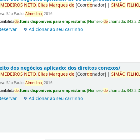
r
ME
DE
IROS
NETO,
Elias
Marques
de
[Coor
de
nador]
|
SIMÃO
FILHO
ora:
São Paulo:
Almedina,
2016
onibilida
de
:
Itens disponíveis para empréstimo:
[
Número
de
chamada:
342.2 
Reservar
Adicionar ao seu carrinho
eito dos negócios aplicado: dos direitos conexos/
r
ME
DE
IROS
NETO,
Elias
Marques
de
[Coor
de
nador]
|
SIMÃO
FILHO
ora:
São Paulo:
Almedina,
2016
onibilida
de
:
Itens disponíveis para empréstimo:
[
Número
de
chamada:
342.2 
Reservar
Adicionar ao seu carrinho