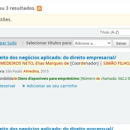
u 3 resultados.
tões.
par tudo
|
Selecionar títulos para:
eito dos negócios aplicado: do direito empresarial/
r
ME
DE
IROS
NETO,
Elias
Marques
de
[Coor
de
nador]
|
SIMÃO
FILHO
ora:
São Paulo:
Almedina,
2015
onibilida
de
:
Itens disponíveis para empréstimo:
[
Número
de
chamada:
342.2 
Reservar
Adicionar ao seu carrinho
eito dos negócios aplicado: do direito processual/