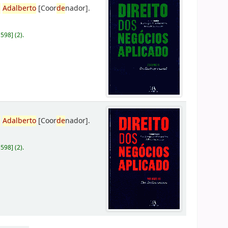
,
Adalberto
[Coor
de
nador]
.
D598
]
(2).
,
Adalberto
[Coor
de
nador]
.
D598
]
(2).