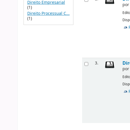
Direito Empresarial
po
(1)
Edit
Direito Processual C...
(1)
Disp
Dir
3.
po
Edit
Disp