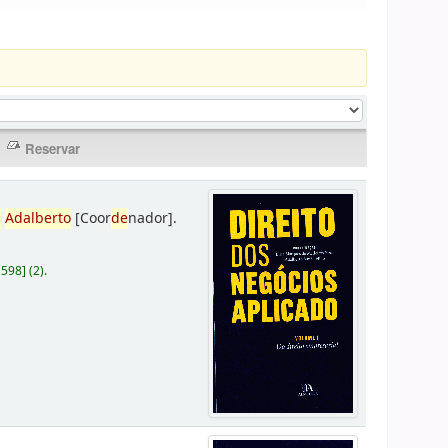
,
Adalberto
[Coor
de
nador]
.
D598
]
(2).