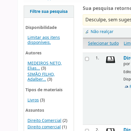
Sua pesquisa retorno
Filtre sua pesquisa
Desculpe, sem suges
Disponibilidade
Não realçar
Limitar aos itens
disponíveis.
Selecionar tudo
Lim
Autores
Dir
1.
MEDEIROS NETO,
po
Elias...
(3)
Edit
SIMÃO FILHO,
Adalber...
(3)
Disp
Tipos de materiais
Livros
(3)
Assuntos
Direito Comercial
(2)
Direito comercial
(1)
Dir
2.