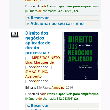
Almedina,
2015
Disponibilida
de
:
Itens disponíveis para empréstimo:
[
Número
de
chamada:
342.2 D598
]
(2).
Reservar
Adicionar ao seu carrinho
Direito dos
negócios
aplicado: do
direito
processual/
por
ME
DE
IROS
NETO,
Elias
Marques
de
[Coor
de
nador]
|
SIMÃO
FILHO,
Adalberto
[Coor
de
nador]
.
Editora:
São Paulo:
Almedina,
2016
Disponibilida
de
:
Itens disponíveis para empréstimo:
[
Número
de
chamada:
342.2 D598
]
(2).
Reservar