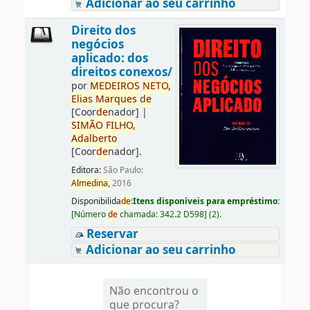
Adicionar ao seu carrinho
Direito dos
negócios
aplicado: dos
direitos conexos/
por
ME
DE
IROS
NETO,
Elias
Marques
de
[Coor
de
nador]
|
SIMÃO
FILHO,
Adalberto
[Coor
de
nador]
.
Editora:
São Paulo:
Almedina,
2016
Disponibilida
de
:
Itens disponíveis para empréstimo:
[
Número
de
chamada:
342.2 D598
]
(2).
Reservar
Adicionar ao seu carrinho
Não encontrou o
que procura?