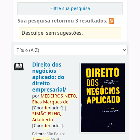
Filtre sua pesquisa
Sua pesquisa retornou 3 resultados.
Desculpe, sem sugestões.
Direito dos
negócios
aplicado: do
direito
empresarial/
por
ME
DE
IROS
NETO,
Elias
Marques
de
[Coor
de
nador]
|
SIMÃO
FILHO,
Adalberto
[Coor
de
nador]
.
Editora:
São Paulo: