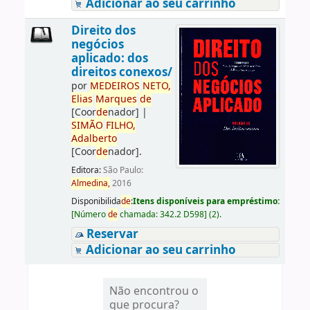
Adicionar ao seu carrinho
Direito dos
negócios
aplicado: dos
direitos conexos/
por
ME
DE
IROS
NETO,
Elias
Marques
de
[Coor
de
nador]
|
SIMÃO
FILHO,
Adalberto
[Coor
de
nador]
.
Editora:
São Paulo:
Almedina,
2016
Disponibilida
de
:
Itens disponíveis para empréstimo:
[
Número
de
chamada:
342.2 D598
]
(2).
Reservar
Adicionar ao seu carrinho
Não encontrou o
que procura?