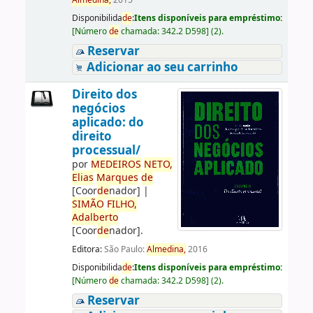
Almedina,
2015
Disponibilida
de
:
Itens disponíveis para empréstimo:
[
Número
de
chamada:
342.2 D598
]
(2).
Reservar
Adicionar ao seu carrinho
Direito dos
negócios
aplicado: do
direito
processual/
por
ME
DE
IROS
NETO,
Elias
Marques
de
[Coor
de
nador]
|
SIMÃO
FILHO,
Adalberto
[Coor
de
nador]
.
Editora:
São Paulo:
Almedina,
2016
Disponibilida
de
:
Itens disponíveis para empréstimo:
[
Número
de
chamada:
342.2 D598
]
(2).
Reservar