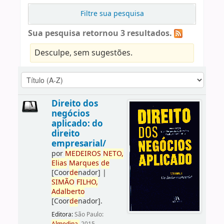
Filtre sua pesquisa
Sua pesquisa retornou 3 resultados.
Desculpe, sem sugestões.
Direito dos
negócios
aplicado: do
direito
empresarial/
por
ME
DE
IROS
NETO,
Elias
Marques
de
[Coor
de
nador]
|
SIMÃO
FILHO,
Adalberto
[Coor
de
nador]
.
Editora:
São Paulo: