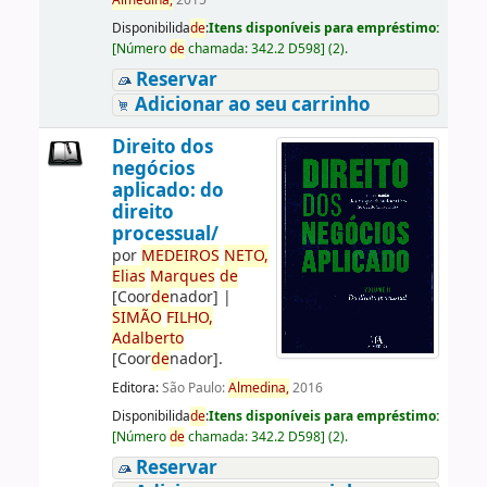
Almedina,
2015
Disponibilida
de
:
Itens disponíveis para empréstimo:
[
Número
de
chamada:
342.2 D598
]
(2).
Reservar
Adicionar ao seu carrinho
Direito dos
negócios
aplicado: do
direito
processual/
por
ME
DE
IROS
NETO,
Elias
Marques
de
[Coor
de
nador]
|
SIMÃO
FILHO,
Adalberto
[Coor
de
nador]
.
Editora:
São Paulo:
Almedina,
2016
Disponibilida
de
:
Itens disponíveis para empréstimo:
[
Número
de
chamada:
342.2 D598
]
(2).
Reservar