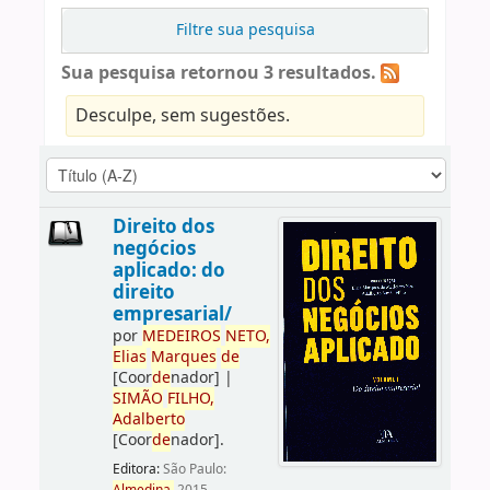
Filtre sua pesquisa
Sua pesquisa retornou 3 resultados.
Desculpe, sem sugestões.
Direito dos
negócios
aplicado: do
direito
empresarial/
por
ME
DE
IROS
NETO,
Elias
Marques
de
[Coor
de
nador]
|
SIMÃO
FILHO,
Adalberto
[Coor
de
nador]
.
Editora:
São Paulo: