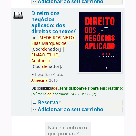
Adicionar ao seu carrinho
Direito dos
negócios
aplicado: dos
direitos conexos/
por
ME
DE
IROS
NETO,
Elias
Marques
de
[Coor
de
nador]
|
SIMÃO
FILHO,
Adalberto
[Coor
de
nador]
.
Editora:
São Paulo:
Almedina,
2016
Disponibilida
de
:
Itens disponíveis para empréstimo:
[
Número
de
chamada:
342.2 D598
]
(2).
Reservar
Adicionar ao seu carrinho
Não encontrou o
que procura?