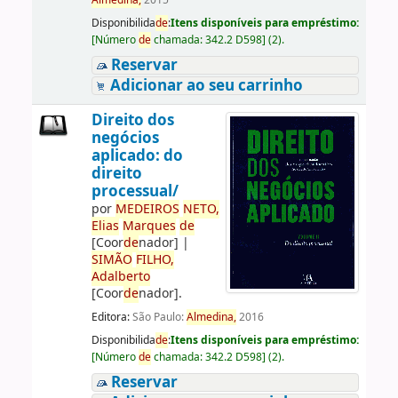
Almedina,
2015
Disponibilida
de
:
Itens disponíveis para empréstimo:
[
Número
de
chamada:
342.2 D598
]
(2).
Reservar
Adicionar ao seu carrinho
Direito dos
negócios
aplicado: do
direito
processual/
por
ME
DE
IROS
NETO,
Elias
Marques
de
[Coor
de
nador]
|
SIMÃO
FILHO,
Adalberto
[Coor
de
nador]
.
Editora:
São Paulo:
Almedina,
2016
Disponibilida
de
:
Itens disponíveis para empréstimo:
[
Número
de
chamada:
342.2 D598
]
(2).
Reservar