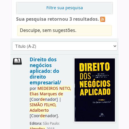
Filtre sua pesquisa
Sua pesquisa retornou 3 resultados.
Desculpe, sem sugestões.
Direito dos
negócios
aplicado: do
direito
empresarial/
por
ME
DE
IROS
NETO,
Elias
Marques
de
[Coor
de
nador]
|
SIMÃO
FILHO,
Adalberto
[Coor
de
nador]
.
Editora:
São Paulo: