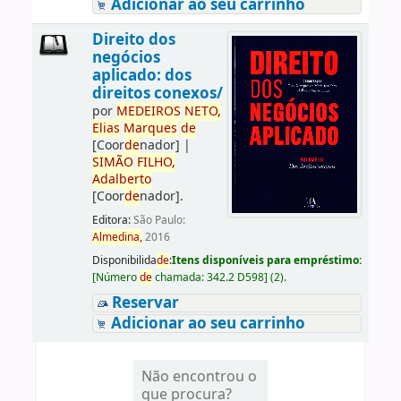
Adicionar ao seu carrinho
Direito dos
negócios
aplicado: dos
direitos conexos/
por
ME
DE
IROS
NETO,
Elias
Marques
de
[Coor
de
nador]
|
SIMÃO
FILHO,
Adalberto
[Coor
de
nador]
.
Editora:
São Paulo:
Almedina,
2016
Disponibilida
de
:
Itens disponíveis para empréstimo:
[
Número
de
chamada:
342.2 D598
]
(2).
Reservar
Adicionar ao seu carrinho
Não encontrou o
que procura?