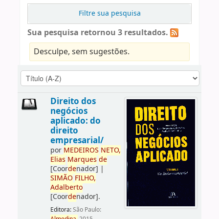
Filtre sua pesquisa
Sua pesquisa retornou 3 resultados.
Desculpe, sem sugestões.
Direito dos
negócios
aplicado: do
direito
empresarial/
por
ME
DE
IROS
NETO,
Elias
Marques
de
[Coor
de
nador]
|
SIMÃO
FILHO,
Adalberto
[Coor
de
nador]
.
Editora:
São Paulo: