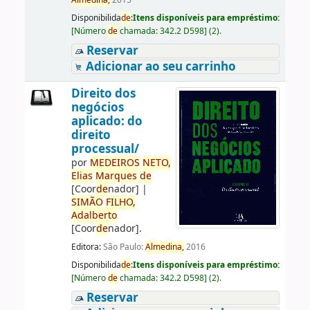
Almedina,
2015
Disponibilida
de
:
Itens disponíveis para empréstimo:
[
Número
de
chamada:
342.2 D598
]
(2).
Reservar
Adicionar ao seu carrinho
Direito dos
negócios
aplicado: do
direito
processual/
por
ME
DE
IROS
NETO,
Elias
Marques
de
[Coor
de
nador]
|
SIMÃO
FILHO,
Adalberto
[Coor
de
nador]
.
Editora:
São Paulo:
Almedina,
2016
Disponibilida
de
:
Itens disponíveis para empréstimo:
[
Número
de
chamada:
342.2 D598
]
(2).
Reservar