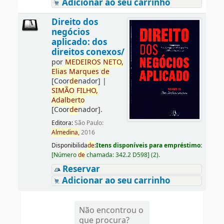
Adicionar ao seu carrinho
Direito dos
negócios
aplicado: dos
direitos conexos/
por
ME
DE
IROS
NETO,
Elias
Marques
de
[Coor
de
nador]
|
SIMÃO
FILHO,
Adalberto
[Coor
de
nador]
.
Editora:
São Paulo:
Almedina,
2016
Disponibilida
de
:
Itens disponíveis para empréstimo:
[
Número
de
chamada:
342.2 D598
]
(2).
Reservar
Adicionar ao seu carrinho
Não encontrou o
que procura?