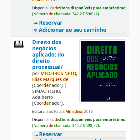
Almedina,
2015
Disponibilida
de
:
Itens disponíveis para empréstimo:
[
Número
de
chamada:
342.2 D598
]
(2).
Reservar
Adicionar ao seu carrinho
Direito dos
negócios
aplicado: do
direito
processual/
por
ME
DE
IROS
NETO,
Elias
Marques
de
[Coor
de
nador]
|
SIMÃO FILHO,
Adalberto
[Coor
de
nador]
.
Editora:
São Paulo:
Almedina,
2016
Disponibilida
de
:
Itens disponíveis para empréstimo:
[
Número
de
chamada:
342.2 D598
]
(2).
Reservar