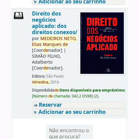
Adicionar ao seu carrinho
Direito dos
negócios
aplicado: dos
direitos conexos/
por
ME
DE
IROS
NETO,
Elias
Marques
de
[Coor
de
nador]
|
SIMÃO FILHO,
Adalberto
[Coor
de
nador]
.
Editora:
São Paulo:
Almedina,
2016
Disponibilida
de
:
Itens disponíveis para empréstimo:
[
Número
de
chamada:
342.2 D598
]
(2).
Reservar
Adicionar ao seu carrinho
Não encontrou o
que procura?