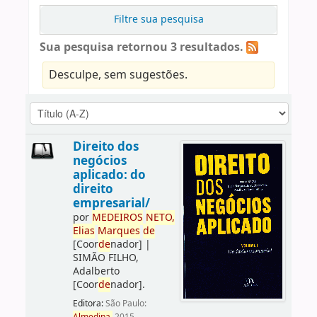
Filtre sua pesquisa
Sua pesquisa retornou 3 resultados.
Desculpe, sem sugestões.
Direito dos
negócios
aplicado: do
direito
empresarial/
por
ME
DE
IROS
NETO,
Elias
Marques
de
[Coor
de
nador]
|
SIMÃO FILHO,
Adalberto
[Coor
de
nador]
.
Editora:
São Paulo: