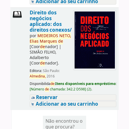
Adicionar ao seu carrinho
Direito dos
negócios
aplicado: dos
direitos conexos/
por
ME
DE
IROS
NETO,
Elias
Marques
de
[Coor
de
nador]
|
SIMÃO FILHO,
Adalberto
[Coor
de
nador]
.
Editora:
São Paulo:
Almedina,
2016
Disponibilida
de
:
Itens disponíveis para empréstimo:
[
Número
de
chamada:
342.2 D598
]
(2).
Reservar
Adicionar ao seu carrinho
Não encontrou o
que procura?