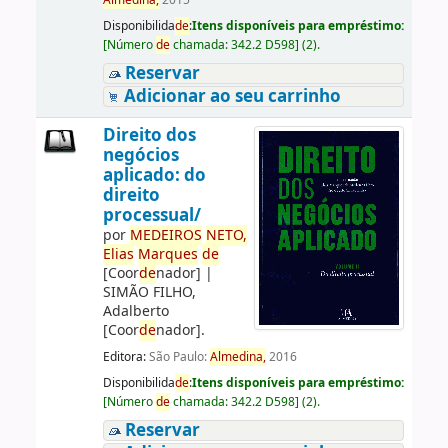
Almedina,
2015
Disponibilida
de
:
Itens disponíveis para empréstimo:
[
Número
de
chamada:
342.2 D598
]
(2).
Reservar
Adicionar ao seu carrinho
Direito dos
negócios
aplicado: do
direito
processual/
por
ME
DE
IROS
NETO,
Elias
Marques
de
[Coor
de
nador]
|
SIMÃO FILHO,
Adalberto
[Coor
de
nador]
.
Editora:
São Paulo:
Almedina,
2016
Disponibilida
de
:
Itens disponíveis para empréstimo:
[
Número
de
chamada:
342.2 D598
]
(2).
Reservar