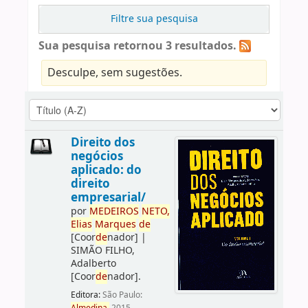
Filtre sua pesquisa
Sua pesquisa retornou 3 resultados.
Desculpe, sem sugestões.
Direito dos
negócios
aplicado: do
direito
empresarial/
por
ME
DE
IROS
NETO,
Elias
Marques
de
[Coor
de
nador]
|
SIMÃO FILHO,
Adalberto
[Coor
de
nador]
.
Editora:
São Paulo: