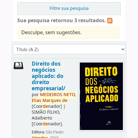
Filtre sua pesquisa
Sua pesquisa retornou 3 resultados.
Desculpe, sem sugestões.
Direito dos
negócios
aplicado: do
direito
empresarial/
por
ME
DE
IROS
NETO,
Elias
Marques
de
[Coor
de
nador]
|
SIMÃO FILHO,
Adalberto
[Coor
de
nador]
.
Editora:
São Paulo: