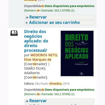
Almedina,
2015
Disponibilida
de
:
Itens disponíveis para empréstimo:
[
Número
de
chamada:
342.2 D598
]
(2).
Reservar
Adicionar ao seu carrinho
Direito dos
negócios
aplicado: do
direito
processual/
por
ME
DE
IROS
NETO,
Elias
Marques
de
[Coor
de
nador]
|
SIMÃO FILHO,
Adalberto
[Coor
de
nador]
.
Editora:
São Paulo:
Almedina,
2016
Disponibilida
de
:
Itens disponíveis para empréstimo:
[
Número
de
chamada:
342.2 D598
]
(2).
Reservar