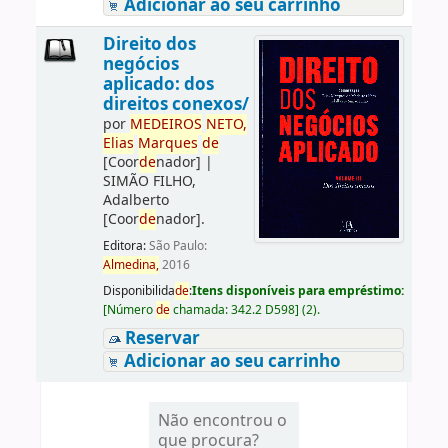
Adicionar ao seu carrinho
Direito dos
negócios
aplicado: dos
direitos conexos/
por
ME
DE
IROS
NETO,
Elias
Marques
de
[Coor
de
nador]
|
SIMÃO FILHO,
Adalberto
[Coor
de
nador]
.
Editora:
São Paulo:
Almedina,
2016
Disponibilida
de
:
Itens disponíveis para empréstimo:
[
Número
de
chamada:
342.2 D598
]
(2).
Reservar
Adicionar ao seu carrinho
Não encontrou o
que procura?