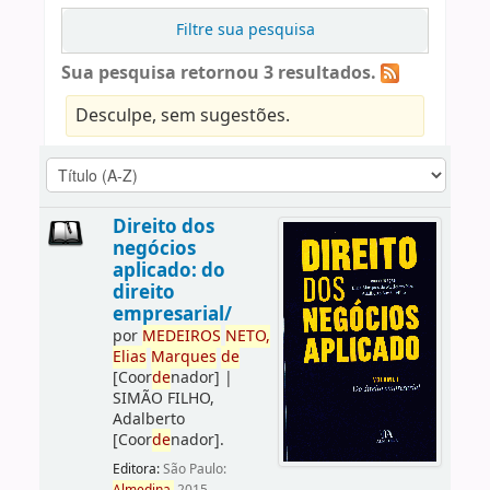
Filtre sua pesquisa
Sua pesquisa retornou 3 resultados.
Desculpe, sem sugestões.
Direito dos
negócios
aplicado: do
direito
empresarial/
por
ME
DE
IROS
NETO,
Elias
Marques
de
[Coor
de
nador]
|
SIMÃO FILHO,
Adalberto
[Coor
de
nador]
.
Editora:
São Paulo: