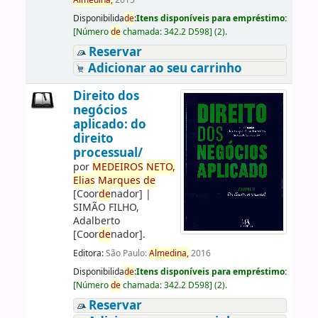
Almedina,
2015
Disponibilida
de
:
Itens disponíveis para empréstimo:
[
Número
de
chamada:
342.2 D598
]
(2).
Reservar
Adicionar ao seu carrinho
Direito dos
negócios
aplicado: do
direito
processual/
por
ME
DE
IROS
NETO,
Elias
Marques
de
[Coor
de
nador]
|
SIMÃO FILHO,
Adalberto
[Coor
de
nador]
.
Editora:
São Paulo:
Almedina,
2016
Disponibilida
de
:
Itens disponíveis para empréstimo:
[
Número
de
chamada:
342.2 D598
]
(2).
Reservar