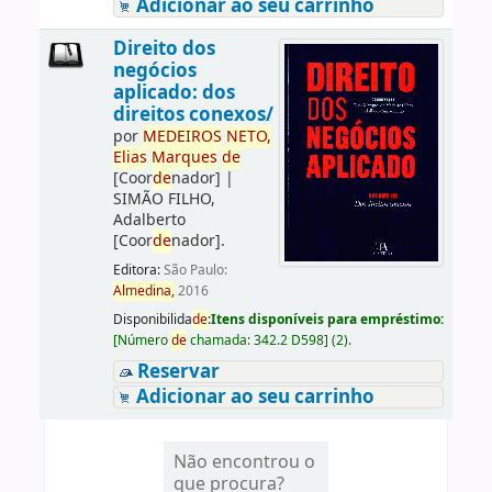
Adicionar ao seu carrinho
Direito dos
negócios
aplicado: dos
direitos conexos/
por
ME
DE
IROS
NETO,
Elias
Marques
de
[Coor
de
nador]
|
SIMÃO FILHO,
Adalberto
[Coor
de
nador]
.
Editora:
São Paulo:
Almedina,
2016
Disponibilida
de
:
Itens disponíveis para empréstimo:
[
Número
de
chamada:
342.2 D598
]
(2).
Reservar
Adicionar ao seu carrinho
Não encontrou o
que procura?