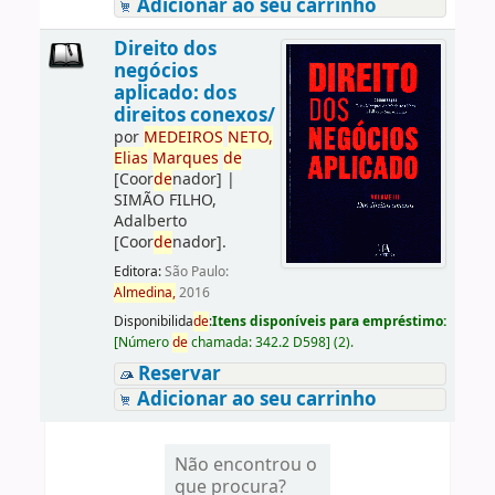
Adicionar ao seu carrinho
Direito dos
negócios
aplicado: dos
direitos conexos/
por
ME
DE
IROS
NETO,
Elias
Marques
de
[Coor
de
nador]
|
SIMÃO FILHO,
Adalberto
[Coor
de
nador]
.
Editora:
São Paulo:
Almedina,
2016
Disponibilida
de
:
Itens disponíveis para empréstimo:
[
Número
de
chamada:
342.2 D598
]
(2).
Reservar
Adicionar ao seu carrinho
Não encontrou o
que procura?