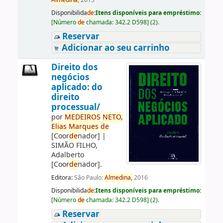
Almedina,
2015
Disponibilida
de
:
Itens disponíveis para empréstimo:
[
Número
de
chamada:
342.2 D598
]
(2).
Reservar
Adicionar ao seu carrinho
Direito dos
negócios
aplicado: do
direito
processual/
por
ME
DE
IROS
NETO,
Elias
Marques
de
[Coor
de
nador]
|
SIMÃO FILHO,
Adalberto
[Coor
de
nador]
.
Editora:
São Paulo:
Almedina,
2016
Disponibilida
de
:
Itens disponíveis para empréstimo:
[
Número
de
chamada:
342.2 D598
]
(2).
Reservar