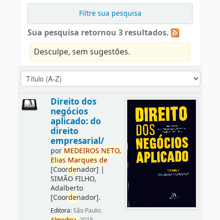
Filtre sua pesquisa
Sua pesquisa retornou 3 resultados.
Desculpe, sem sugestões.
Direito dos
negócios
aplicado: do
direito
empresarial/
por
ME
DE
IROS
NETO,
Elias
Marques
de
[Coor
de
nador]
|
SIMÃO FILHO,
Adalberto
[Coor
de
nador]
.
Editora:
São Paulo: