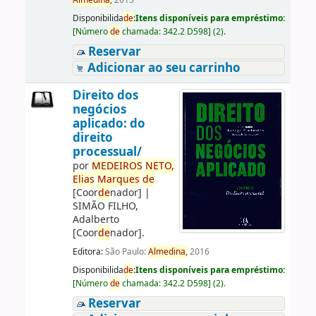
Almedina,
2015
Disponibilida
de
:
Itens disponíveis para empréstimo:
[
Número
de
chamada:
342.2 D598
]
(2).
Reservar
Adicionar ao seu carrinho
Direito dos
negócios
aplicado: do
direito
processual/
por
ME
DE
IROS
NETO,
Elias
Marques
de
[Coor
de
nador]
|
SIMÃO FILHO,
Adalberto
[Coor
de
nador]
.
Editora:
São Paulo:
Almedina,
2016
Disponibilida
de
:
Itens disponíveis para empréstimo:
[
Número
de
chamada:
342.2 D598
]
(2).
Reservar