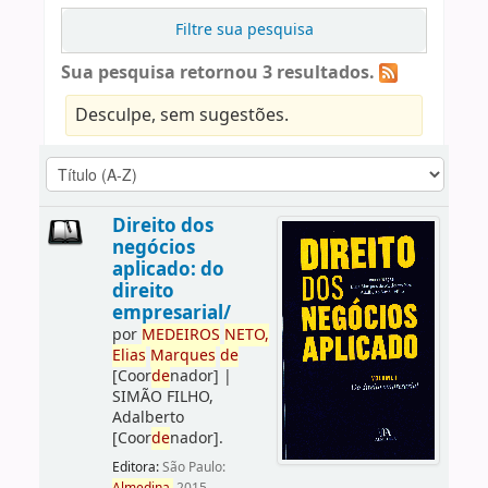
Filtre sua pesquisa
Sua pesquisa retornou 3 resultados.
Desculpe, sem sugestões.
Direito dos
negócios
aplicado: do
direito
empresarial/
por
ME
DE
IROS
NETO,
Elias
Marques
de
[Coor
de
nador]
|
SIMÃO FILHO,
Adalberto
[Coor
de
nador]
.
Editora:
São Paulo: