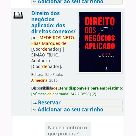
Adicionar ao seu carrinho
Direito dos
negócios
aplicado: dos
direitos conexos/
por
ME
DE
IROS
NETO,
Elias
Marques
de
[Coor
de
nador]
|
SIMÃO FILHO,
Adalberto
[Coor
de
nador]
.
Editora:
São Paulo:
Almedina,
2016
Disponibilida
de
:
Itens disponíveis para empréstimo:
[
Número
de
chamada:
342.2 D598
]
(2).
Reservar
Adicionar ao seu carrinho
Não encontrou o
que procura?