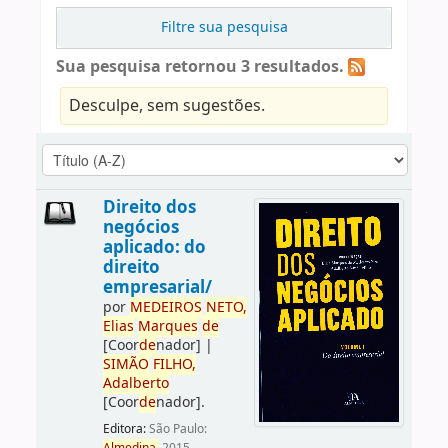
Filtre sua pesquisa
Sua pesquisa retornou 3 resultados.
Desculpe, sem sugestões.
Direito dos
negócios
aplicado: do
direito
empresarial/
por
ME
DE
IROS
NETO,
Elias
Marques
de
[Coor
de
nador]
|
SIMÃO
FILHO,
Adalberto
[Coor
de
nador]
.
Editora:
São Paulo: