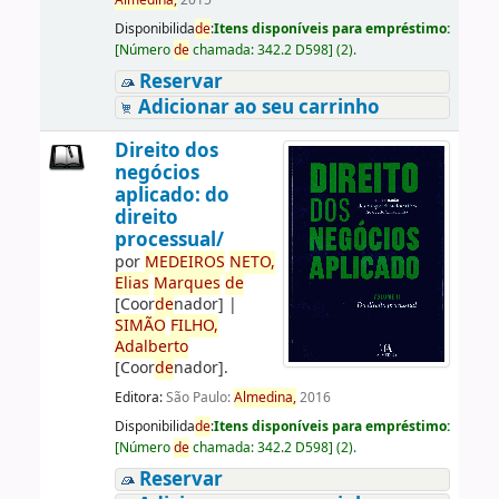
Almedina,
2015
Disponibilida
de
:
Itens disponíveis para empréstimo:
[
Número
de
chamada:
342.2 D598
]
(2).
Reservar
Adicionar ao seu carrinho
Direito dos
negócios
aplicado: do
direito
processual/
por
ME
DE
IROS
NETO,
Elias
Marques
de
[Coor
de
nador]
|
SIMÃO
FILHO,
Adalberto
[Coor
de
nador]
.
Editora:
São Paulo:
Almedina,
2016
Disponibilida
de
:
Itens disponíveis para empréstimo:
[
Número
de
chamada:
342.2 D598
]
(2).
Reservar