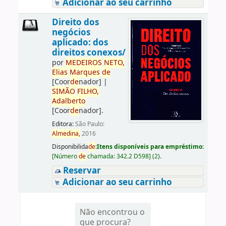
Adicionar ao seu carrinho
Direito dos
negócios
aplicado: dos
direitos conexos/
por
ME
DE
IROS
NETO,
Elias
Marques
de
[Coor
de
nador]
|
SIMÃO
FILHO,
Adalberto
[Coor
de
nador]
.
Editora:
São Paulo:
Almedina,
2016
Disponibilida
de
:
Itens disponíveis para empréstimo:
[
Número
de
chamada:
342.2 D598
]
(2).
Reservar
Adicionar ao seu carrinho
Não encontrou o
que procura?