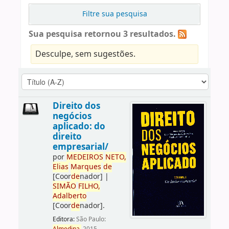
Filtre sua pesquisa
Sua pesquisa retornou 3 resultados.
Desculpe, sem sugestões.
Direito dos
negócios
aplicado: do
direito
empresarial/
por
ME
DE
IROS
NETO,
Elias
Marques
de
[Coor
de
nador]
|
SIMÃO
FILHO,
Adalberto
[Coor
de
nador]
.
Editora:
São Paulo: