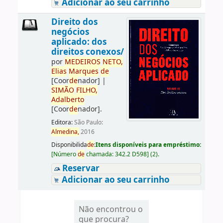
Adicionar ao seu carrinho
Direito dos
negócios
aplicado: dos
direitos conexos/
por
ME
DE
IROS
NETO,
Elias
Marques
de
[Coor
de
nador]
|
SIMÃO
FILHO,
Adalberto
[Coor
de
nador]
.
Editora:
São Paulo:
Almedina,
2016
Disponibilida
de
:
Itens disponíveis para empréstimo:
[
Número
de
chamada:
342.2 D598
]
(2).
Reservar
Adicionar ao seu carrinho
Não encontrou o
que procura?