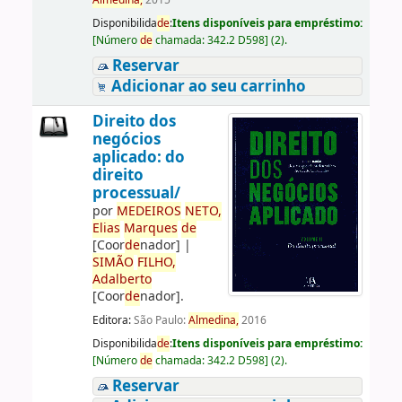
Almedina,
2015
Disponibilida
de
:
Itens disponíveis para empréstimo:
[
Número
de
chamada:
342.2 D598
]
(2).
Reservar
Adicionar ao seu carrinho
Direito dos
negócios
aplicado: do
direito
processual/
por
ME
DE
IROS
NETO,
Elias
Marques
de
[Coor
de
nador]
|
SIMÃO
FILHO,
Adalberto
[Coor
de
nador]
.
Editora:
São Paulo:
Almedina,
2016
Disponibilida
de
:
Itens disponíveis para empréstimo:
[
Número
de
chamada:
342.2 D598
]
(2).
Reservar