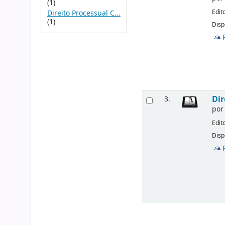
(1)
Edit
Direito Processual C...
(1)
Disp
Dir
3.
po
Edit
Disp