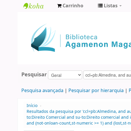
Carrinho
Listas
Biblioteca
Agamenon
Magalhães
Pesquisar
Pesquisa avançada
Pesquisar por hierarquia
P
Início
›
Resultados da pesquisa por 'ccl=pb:Almedina, and au
to:Direito Comercial and su-to:Direito comercial an
and (not-onloan-count,st-numeric >= 1) and (lost,st-n