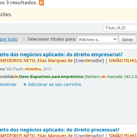
u 3 resultados.
tões.
par tudo
|
Selecionar títulos para:
eito dos negócios aplicado: do direito empresarial/
r
ME
DE
IROS
NETO,
Elias
Marques
de
[Coor
de
nador]
|
SIMÃO
FILHO
ora:
São Paulo:
Almedina,
2015
onibilida
de
:
Itens disponíveis para empréstimo:
[
Número
de
chamada:
342.2 
Reservar
Adicionar ao seu carrinho
eito dos negócios aplicado: do direito processual/
r
ME
DE
IROS
NETO,
Elias
Marques
de
[Coor
de
nador]
|
SIMÃO
FILHO