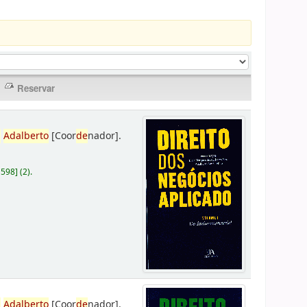
,
Adalberto
[Coor
de
nador]
.
D598
]
(2).
,
Adalberto
[Coor
de
nador]
.