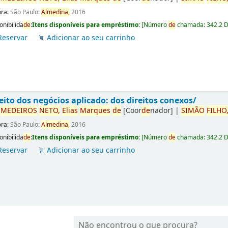
ora:
São Paulo:
Almedina,
2016
onibilida
de
:
Itens disponíveis para empréstimo:
[
Número
de
chamada:
342.2 
Reservar
Adicionar ao seu carrinho
eito dos negócios aplicado: dos direitos conexos/
r
ME
DE
IROS
NETO,
Elias
Marques
de
[Coor
de
nador]
|
SIMÃO
FILHO
ora:
São Paulo:
Almedina,
2016
onibilida
de
:
Itens disponíveis para empréstimo:
[
Número
de
chamada:
342.2 
Reservar
Adicionar ao seu carrinho
Não encontrou o que procura?