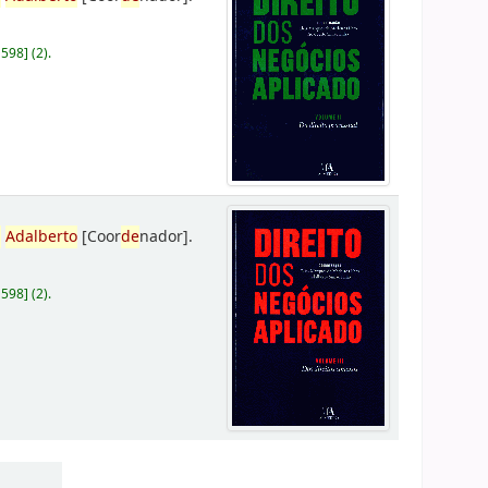
D598
]
(2).
,
Adalberto
[Coor
de
nador]
.
D598
]
(2).