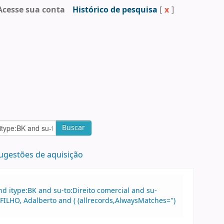
Acesse sua conta
Histórico de pesquisa
[
x
]
Buscar
ugestões de aquisição
 itype:BK and su-to:Direito comercial and su-
ILHO, Adalberto and ( (allrecords,AlwaysMatches='')