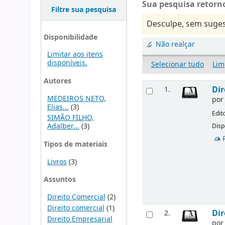
Sua pesquisa retorno
Filtre sua pesquisa
Desculpe, sem suges
Disponibilidade
Não realçar
Limitar aos itens
disponíveis.
Selecionar tudo
Lim
Autores
Dir
1.
MEDEIROS NETO,
po
Elias...
(3)
Edit
SIMÃO FILHO,
Adalber...
(3)
Disp
Tipos de materiais
Livros
(3)
Assuntos
Direito Comercial
(2)
Direito comercial
(1)
Dir
2.
Direito Empresarial
po