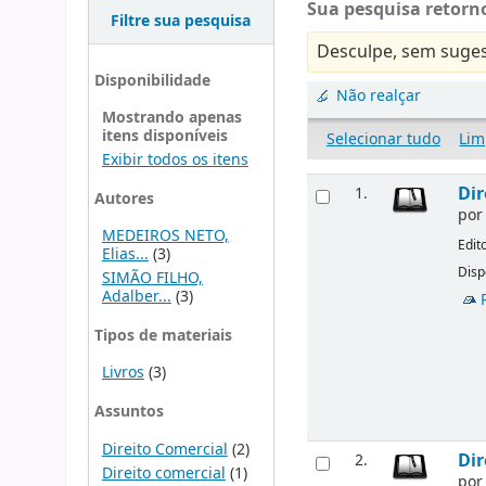
Sua pesquisa retorno
Filtre sua pesquisa
Desculpe, sem suges
Disponibilidade
Não realçar
Mostrando apenas
itens disponíveis
Selecionar tudo
Lim
Exibir todos os itens
Dir
1.
Autores
po
MEDEIROS NETO,
Edit
Elias...
(3)
Disp
SIMÃO FILHO,
Adalber...
(3)
Tipos de materiais
Livros
(3)
Assuntos
Direito Comercial
(2)
Dir
2.
Direito comercial
(1)
po