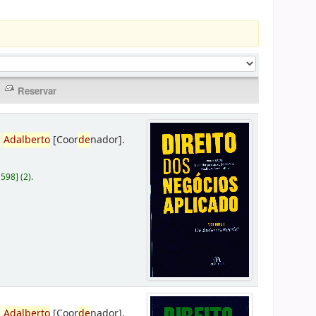
,
Adalberto
[Coor
de
nador]
.
D598
]
(2).
,
Adalberto
[Coor
de
nador]
.