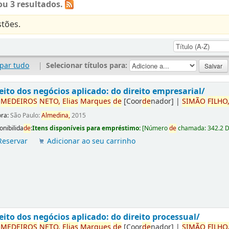
u 3 resultados.
tões.
par tudo
|
Selecionar títulos para:
eito dos negócios aplicado: do direito empresarial/
r
ME
DE
IROS
NETO,
Elias
Marques
de
[Coor
de
nador]
|
SIMÃO
FILHO
ora:
São Paulo:
Almedina,
2015
onibilida
de
:
Itens disponíveis para empréstimo:
[
Número
de
chamada:
342.2 
Reservar
Adicionar ao seu carrinho
eito dos negócios aplicado: do direito processual/
r
ME
DE
IROS
NETO,
Elias
Marques
de
[Coor
de
nador]
|
SIMÃO
FILHO