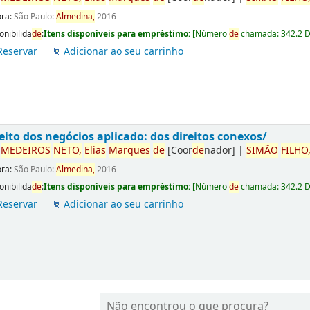
ora:
São Paulo:
Almedina,
2016
onibilida
de
:
Itens disponíveis para empréstimo:
[
Número
de
chamada:
342.2 
Reservar
Adicionar ao seu carrinho
eito dos negócios aplicado: dos direitos conexos/
r
ME
DE
IROS
NETO,
Elias
Marques
de
[Coor
de
nador]
|
SIMÃO
FILHO
ora:
São Paulo:
Almedina,
2016
onibilida
de
:
Itens disponíveis para empréstimo:
[
Número
de
chamada:
342.2 
Reservar
Adicionar ao seu carrinho
Não encontrou o que procura?