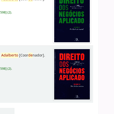
D598
]
(2).
,
Adalberto
[Coor
de
nador]
.
D598
]
(2).