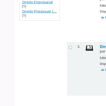
Direito Empresarial
Edit
(1)
Direito Processual C...
Disp
(1)
Dir
3.
po
Edit
Disp