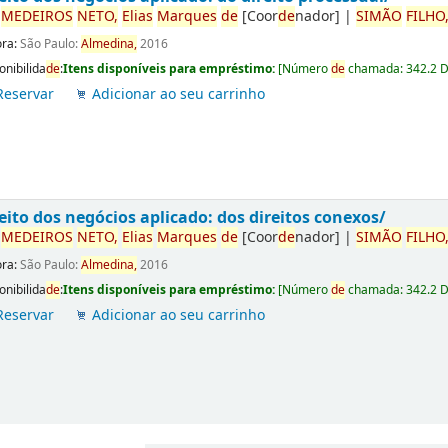
r
ME
DE
IROS
NETO,
Elias
Marques
de
[Coor
de
nador]
|
SIMÃO
FILHO
ora:
São Paulo:
Almedina,
2016
onibilida
de
:
Itens disponíveis para empréstimo:
[
Número
de
chamada:
342.2 
Reservar
Adicionar ao seu carrinho
eito dos negócios aplicado: dos direitos conexos/
r
ME
DE
IROS
NETO,
Elias
Marques
de
[Coor
de
nador]
|
SIMÃO
FILHO
ora:
São Paulo:
Almedina,
2016
onibilida
de
:
Itens disponíveis para empréstimo:
[
Número
de
chamada:
342.2 
Reservar
Adicionar ao seu carrinho