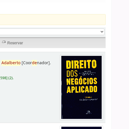
,
Adalberto
[Coor
de
nador]
.
D598
]
(2).