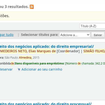
u 3 resultados.
tões.
par tudo
|
Selecionar títulos para:
eito dos negócios aplicado: do direito empresarial/
r
ME
DE
IROS
NETO,
Elias
Marques
de
[Coor
de
nador]
|
SIMÃO
FILHO
ora:
São Paulo:
Almedina,
2015
onibilida
de
:
Itens disponíveis para empréstimo:
[
Número
de
chamada:
342.2 
Reservar
Adicionar ao seu carrinho
eito dos negócios aplicado: do direito processual/