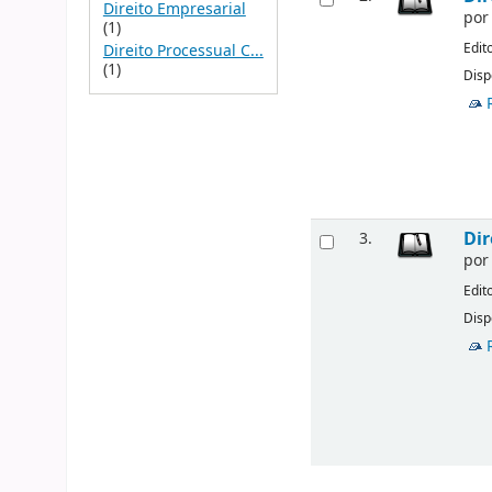
Direito Empresarial
po
(1)
Edit
Direito Processual C...
(1)
Disp
Dir
3.
po
Edit
Disp