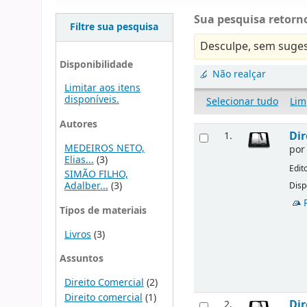
Sua pesquisa retorno
Filtre sua pesquisa
Desculpe, sem suges
Disponibilidade
Não realçar
Limitar aos itens
disponíveis.
Selecionar tudo
Lim
Autores
Dir
1.
MEDEIROS NETO,
po
Elias...
(3)
Edit
SIMÃO FILHO,
Adalber...
(3)
Disp
Tipos de materiais
Livros
(3)
Assuntos
Direito Comercial
(2)
Direito comercial
(1)
Dir
2.