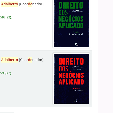
,
Adalberto
[Coor
de
nador]
.
D598
]
(2).
,
Adalberto
[Coor
de
nador]
.
D598
]
(2).