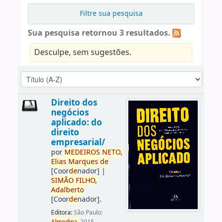
Filtre sua pesquisa
Sua pesquisa retornou 3 resultados.
Desculpe, sem sugestões.
Direito dos
negócios
aplicado: do
direito
empresarial/
por
ME
DE
IROS
NETO,
Elias
Marques
de
[Coor
de
nador]
|
SIMÃO
FILHO,
Adalberto
[Coor
de
nador]
.
Editora:
São Paulo: