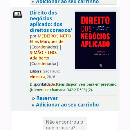
Adicionar ao seu carrinho
Direito dos
negócios
aplicado: dos
direitos conexos/
por
ME
DE
IROS
NETO,
Elias
Marques
de
[Coor
de
nador]
|
SIMÃO
FILHO,
Adalberto
[Coor
de
nador]
.
Editora:
São Paulo:
Almedina,
2016
Disponibilida
de
:
Itens disponíveis para empréstimo:
[
Número
de
chamada:
342.2 D598
]
(2).
Reservar
Adicionar ao seu carrinho
Não encontrou o
que procura?