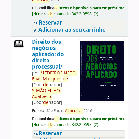
Almedina,
2015
Disponibilida
de
:
Itens disponíveis para empréstimo:
[
Número
de
chamada:
342.2 D598
]
(2).
Reservar
Adicionar ao seu carrinho
Direito dos
negócios
aplicado: do
direito
processual/
por
ME
DE
IROS
NETO,
Elias
Marques
de
[Coor
de
nador]
|
SIMÃO
FILHO,
Adalberto
[Coor
de
nador]
.
Editora:
São Paulo:
Almedina,
2016
Disponibilida
de
:
Itens disponíveis para empréstimo:
[
Número
de
chamada:
342.2 D598
]
(2).
Reservar