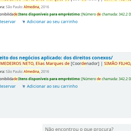
ora:
São Paulo:
Almedina,
2016
onibilida
de
:
Itens disponíveis para empréstimo:
[
Número
de
chamada:
342.2 
Reservar
Adicionar ao seu carrinho
eito dos negócios aplicado: dos direitos conexos/
r
ME
DE
IROS
NETO,
Elias
Marques
de
[Coor
de
nador]
|
SIMÃO
FILHO
ora:
São Paulo:
Almedina,
2016
onibilida
de
:
Itens disponíveis para empréstimo:
[
Número
de
chamada:
342.2 
Reservar
Adicionar ao seu carrinho
Não encontrou o que procura?