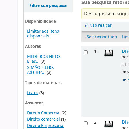
Sua pesquisa retorno
Filtre sua pesquisa
Desculpe, sem suges
Disponibilidade
Não realçar
Limitar aos itens
disponíveis.
Selecionar tudo
Lim
Autores
Dir
1.
MEDEIROS NETO,
po
Elias...
(3)
Edit
SIMÃO FILHO,
Adalber...
(3)
Disp
Tipos de materiais
Livros
(3)
Assuntos
Direito Comercial
(2)
Direito comercial
(1)
Dir
2.
Direito Empresarial
po