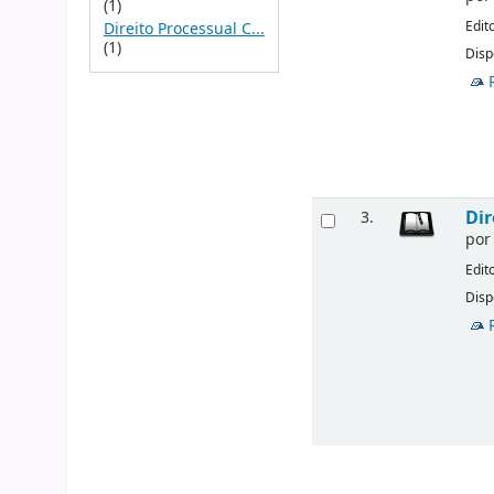
(1)
Edit
Direito Processual C...
(1)
Disp
Dir
3.
po
Edit
Disp