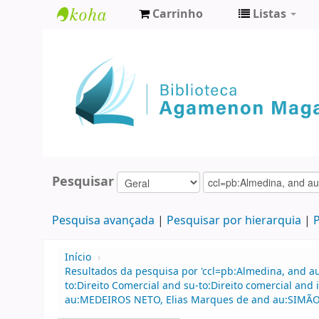
Carrinho
Listas
Biblioteca
Agamenon
Magalhães
Pesquisar
Pesquisa avançada
Pesquisar por hierarquia
P
Início
›
Resultados da pesquisa por 'ccl=pb:Almedina, and au
to:Direito Comercial and su-to:Direito comercial a
au:MEDEIROS NETO, Elias Marques de and au:SIMÃO 