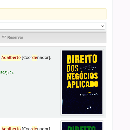
,
Adalberto
[Coor
de
nador]
.
D598
]
(2).
,
Adalberto
[Coor
de
nador]
.