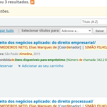
u 3 resultados.
tões.
par tudo
|
Selecionar títulos para:
eito dos negócios aplicado: do direito empresarial/
r
ME
DE
IROS
NETO,
Elias
Marques
de
[Coor
de
nador]
|
SIMÃO
FILHO
ora:
São Paulo:
Almedina,
2015
onibilida
de
:
Itens disponíveis para empréstimo:
[
Número
de
chamada:
342.2 
Reservar
Adicionar ao seu carrinho
eito dos negócios aplicado: do direito processual/
r
ME
DE
IROS
NETO,
Elias
Marques
de
[Coor
de
nador]
|
SIMÃO
FILHO