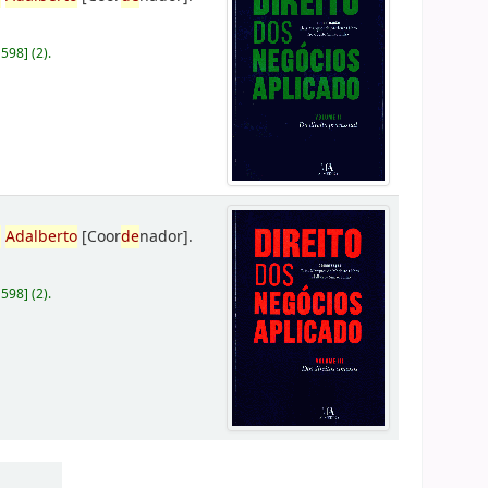
D598
]
(2).
,
Adalberto
[Coor
de
nador]
.
D598
]
(2).