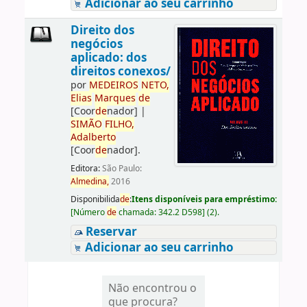
Adicionar ao seu carrinho
Direito dos
negócios
aplicado: dos
direitos conexos/
por
ME
DE
IROS
NETO,
Elias
Marques
de
[Coor
de
nador]
|
SIMÃO
FILHO,
Adalberto
[Coor
de
nador]
.
Editora:
São Paulo:
Almedina,
2016
Disponibilida
de
:
Itens disponíveis para empréstimo:
[
Número
de
chamada:
342.2 D598
]
(2).
Reservar
Adicionar ao seu carrinho
Não encontrou o
que procura?