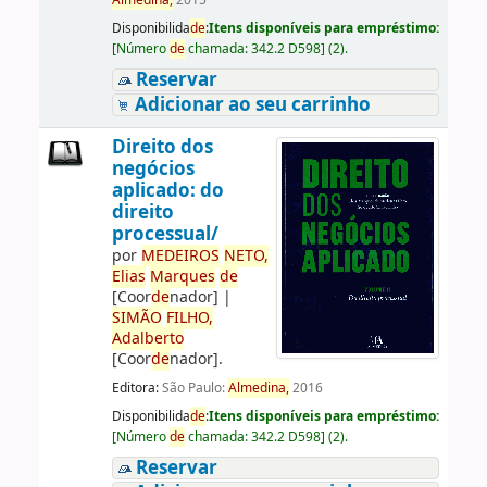
Almedina,
2015
Disponibilida
de
:
Itens disponíveis para empréstimo:
[
Número
de
chamada:
342.2 D598
]
(2).
Reservar
Adicionar ao seu carrinho
Direito dos
negócios
aplicado: do
direito
processual/
por
ME
DE
IROS
NETO,
Elias
Marques
de
[Coor
de
nador]
|
SIMÃO
FILHO,
Adalberto
[Coor
de
nador]
.
Editora:
São Paulo:
Almedina,
2016
Disponibilida
de
:
Itens disponíveis para empréstimo:
[
Número
de
chamada:
342.2 D598
]
(2).
Reservar