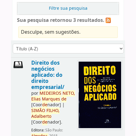
Filtre sua pesquisa
Sua pesquisa retornou 3 resultados.
Desculpe, sem sugestões.
Direito dos
negócios
aplicado: do
direito
empresarial/
por
ME
DE
IROS
NETO,
Elias
Marques
de
[Coor
de
nador]
|
SIMÃO
FILHO,
Adalberto
[Coor
de
nador]
.
Editora:
São Paulo: