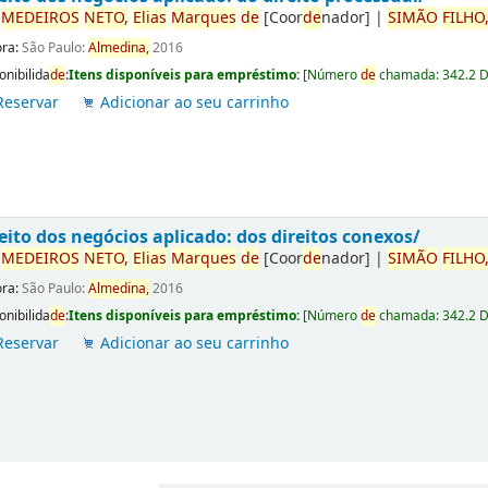
r
ME
DE
IROS
NETO,
Elias
Marques
de
[Coor
de
nador]
|
SIMÃO
FILHO
ora:
São Paulo:
Almedina,
2016
onibilida
de
:
Itens disponíveis para empréstimo:
[
Número
de
chamada:
342.2 
Reservar
Adicionar ao seu carrinho
eito dos negócios aplicado: dos direitos conexos/
r
ME
DE
IROS
NETO,
Elias
Marques
de
[Coor
de
nador]
|
SIMÃO
FILHO
ora:
São Paulo:
Almedina,
2016
onibilida
de
:
Itens disponíveis para empréstimo:
[
Número
de
chamada:
342.2 
Reservar
Adicionar ao seu carrinho