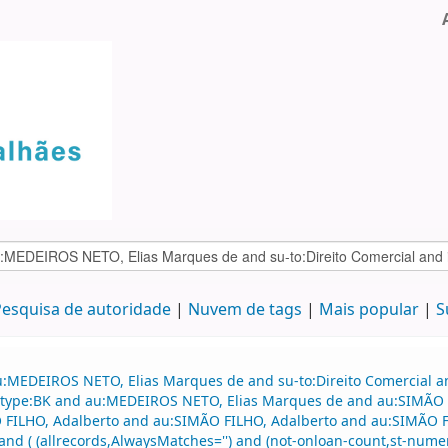
esquisa de autoridade
Nuvem de tags
Mais popular
S
:MEDEIROS NETO, Elias Marques de and su-to:Direito Comercial and
nd itype:BK and au:MEDEIROS NETO, Elias Marques de and au:SIMÃO 
ILHO, Adalberto and au:SIMÃO FILHO, Adalberto and au:SIMÃO FIL
nd ( (allrecords,AlwaysMatches='') and (not-onloan-count,st-numeric