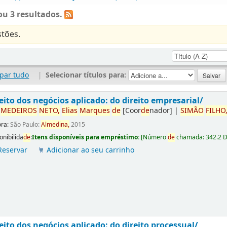
u 3 resultados.
tões.
par tudo
|
Selecionar títulos para:
eito dos negócios aplicado: do direito empresarial/
r
ME
DE
IROS
NETO,
Elias
Marques
de
[Coor
de
nador]
|
SIMÃO
FILHO
ora:
São Paulo:
Almedina,
2015
onibilida
de
:
Itens disponíveis para empréstimo:
[
Número
de
chamada:
342.2 
Reservar
Adicionar ao seu carrinho
eito dos negócios aplicado: do direito processual/