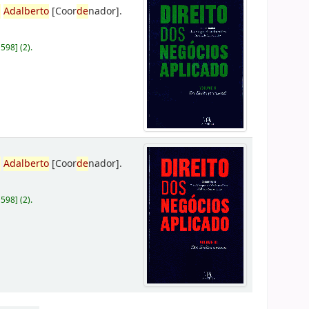
,
Adalberto
[Coor
de
nador]
.
D598
]
(2).
,
Adalberto
[Coor
de
nador]
.
D598
]
(2).