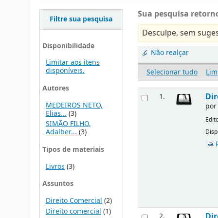
Sua pesquisa retorno
Filtre sua pesquisa
Desculpe, sem suges
Disponibilidade
Não realçar
Limitar aos itens
disponíveis.
Selecionar tudo
Lim
Autores
Dir
1.
MEDEIROS NETO,
po
Elias...
(3)
Edit
SIMÃO FILHO,
Adalber...
(3)
Disp
Tipos de materiais
Livros
(3)
Assuntos
Direito Comercial
(2)
Direito comercial
(1)
Dir
2.