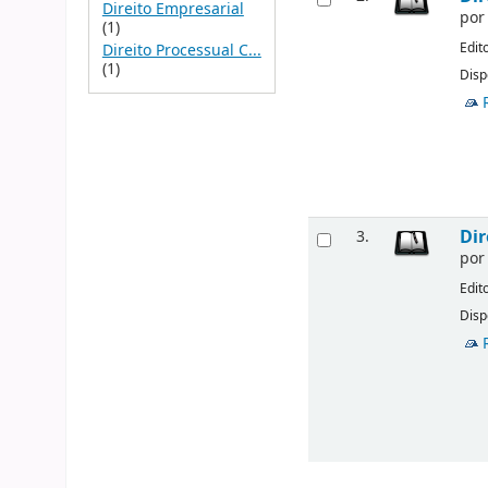
Direito Empresarial
po
(1)
Edit
Direito Processual C...
(1)
Disp
Dir
3.
po
Edit
Disp