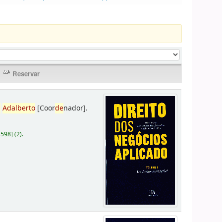
,
Adalberto
[Coor
de
nador]
.
D598
]
(2).