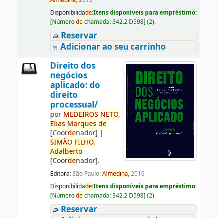
Almedina,
2015
Disponibilida
de
:
Itens disponíveis para empréstimo:
[
Número
de
chamada:
342.2 D598
]
(2).
Reservar
Adicionar ao seu carrinho
Direito dos
negócios
aplicado: do
direito
processual/
por
ME
DE
IROS
NETO,
Elias
Marques
de
[Coor
de
nador]
|
SIMÃO
FILHO,
Adalberto
[Coor
de
nador]
.
Editora:
São Paulo:
Almedina,
2016
Disponibilida
de
:
Itens disponíveis para empréstimo:
[
Número
de
chamada:
342.2 D598
]
(2).
Reservar