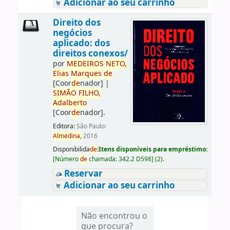
Adicionar ao seu carrinho
Direito dos
negócios
aplicado: dos
direitos conexos/
por
ME
DE
IROS
NETO,
Elias
Marques
de
[Coor
de
nador]
|
SIMÃO
FILHO,
Adalberto
[Coor
de
nador]
.
Editora:
São Paulo:
Almedina,
2016
Disponibilida
de
:
Itens disponíveis para empréstimo:
[
Número
de
chamada:
342.2 D598
]
(2).
Reservar
Adicionar ao seu carrinho
Não encontrou o
que procura?