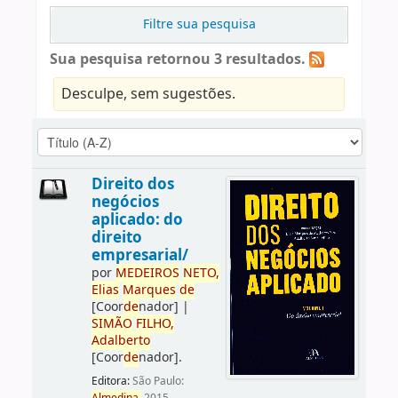
Filtre sua pesquisa
Sua pesquisa retornou 3 resultados.
Desculpe, sem sugestões.
Direito dos
negócios
aplicado: do
direito
empresarial/
por
ME
DE
IROS
NETO,
Elias
Marques
de
[Coor
de
nador]
|
SIMÃO
FILHO,
Adalberto
[Coor
de
nador]
.
Editora:
São Paulo: