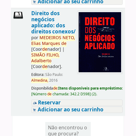
Adicionar ao seu carrinho
Direito dos
negócios
aplicado: dos
direitos conexos/
por
ME
DE
IROS
NETO,
Elias
Marques
de
[Coor
de
nador]
|
SIMÃO
FILHO,
Adalberto
[Coor
de
nador]
.
Editora:
São Paulo:
Almedina,
2016
Disponibilida
de
:
Itens disponíveis para empréstimo:
[
Número
de
chamada:
342.2 D598
]
(2).
Reservar
Adicionar ao seu carrinho
Não encontrou o
que procura?