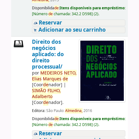
Almedina,
2015
Disponibilida
de
:
Itens disponíveis para empréstimo:
[
Número
de
chamada:
342.2 D598
]
(2).
Reservar
Adicionar ao seu carrinho
Direito dos
negócios
aplicado: do
direito
processual/
por
ME
DE
IROS
NETO,
Elias
Marques
de
[Coor
de
nador]
|
SIMÃO
FILHO,
Adalberto
[Coor
de
nador]
.
Editora:
São Paulo:
Almedina,
2016
Disponibilida
de
:
Itens disponíveis para empréstimo:
[
Número
de
chamada:
342.2 D598
]
(2).
Reservar