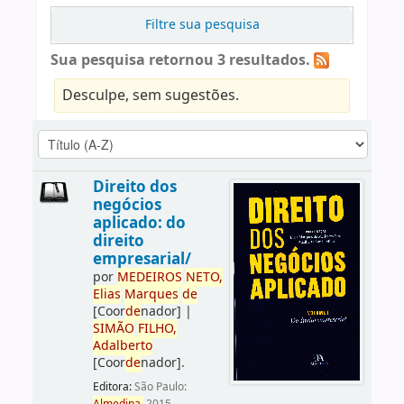
Filtre sua pesquisa
Sua pesquisa retornou 3 resultados.
Desculpe, sem sugestões.
Direito dos
negócios
aplicado: do
direito
empresarial/
por
ME
DE
IROS
NETO,
Elias
Marques
de
[Coor
de
nador]
|
SIMÃO
FILHO,
Adalberto
[Coor
de
nador]
.
Editora:
São Paulo: