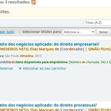
u 3 resultados.
tões.
par tudo
|
Selecionar títulos para:
eito dos negócios aplicado: do direito empresarial/
r
ME
DE
IROS
NETO,
Elias
Marques
de
[Coor
de
nador]
|
SIMÃO
FILHO
ora:
São Paulo:
Almedina,
2015
onibilida
de
:
Itens disponíveis para empréstimo:
[
Número
de
chamada:
342.2 
Reservar
Adicionar ao seu carrinho
eito dos negócios aplicado: do direito processual/
r
ME
DE
IROS
NETO,
Elias
Marques
de
[Coor
de
nador]
|
SIMÃO
FILHO