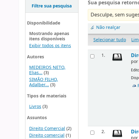
Sua pesquisa retorno
Filtre sua pesquisa
Desculpe, sem suges
Disponibilidade
Não realçar
Mostrando apenas
itens disponíveis
Selecionar tudo
Lim
Exibir todos os itens
Dir
1.
Autores
po
MEDEIROS NETO,
Edit
Elias...
(3)
Disp
SIMÃO FILHO,
Adalber...
(3)
Tipos de materiais
Livros
(3)
Assuntos
Direito Comercial
(2)
Dir
2.
Direito comercial
(1)
po