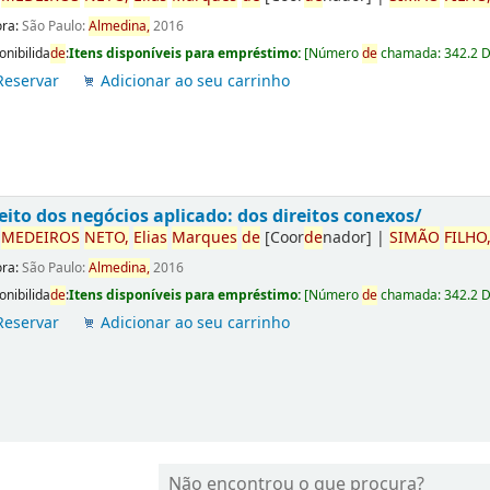
ora:
São Paulo:
Almedina,
2016
onibilida
de
:
Itens disponíveis para empréstimo:
[
Número
de
chamada:
342.2 
Reservar
Adicionar ao seu carrinho
eito dos negócios aplicado: dos direitos conexos/
r
ME
DE
IROS
NETO,
Elias
Marques
de
[Coor
de
nador]
|
SIMÃO
FILHO
ora:
São Paulo:
Almedina,
2016
onibilida
de
:
Itens disponíveis para empréstimo:
[
Número
de
chamada:
342.2 
Reservar
Adicionar ao seu carrinho
Não encontrou o que procura?