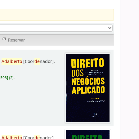
,
Adalberto
[Coor
de
nador]
.
D598
]
(2).
,
Adalberto
[Coor
de
nador]
.