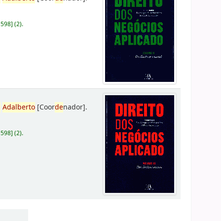
D598
]
(2).
,
Adalberto
[Coor
de
nador]
.
D598
]
(2).