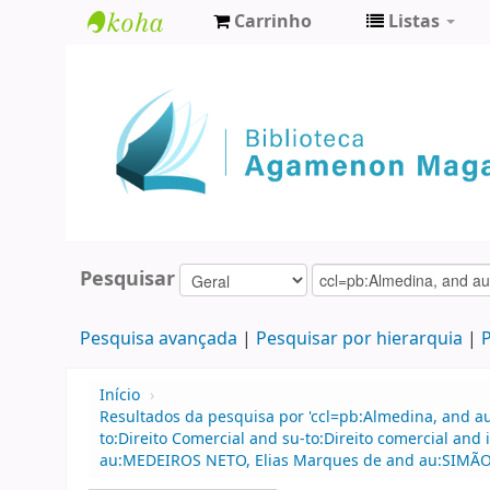
Carrinho
Listas
Biblioteca
Agamenon
Magalhães
Pesquisar
Pesquisa avançada
Pesquisar por hierarquia
P
Início
›
Resultados da pesquisa por 'ccl=pb:Almedina, and au
to:Direito Comercial and su-to:Direito comercial a
au:MEDEIROS NETO, Elias Marques de and au:SIMÃO 