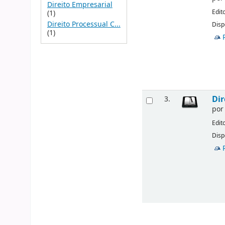
Direito Empresarial
Edit
(1)
Direito Processual C...
Disp
(1)
Dir
3.
po
Edit
Disp