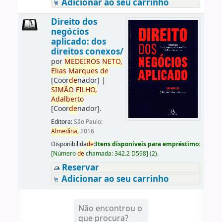
Adicionar ao seu carrinho
Direito dos
negócios
aplicado: dos
direitos conexos/
por
ME
DE
IROS
NETO,
Elias
Marques
de
[Coor
de
nador]
|
SIMÃO
FILHO,
Adalberto
[Coor
de
nador]
.
Editora:
São Paulo:
Almedina,
2016
Disponibilida
de
:
Itens disponíveis para empréstimo:
[
Número
de
chamada:
342.2 D598
]
(2).
Reservar
Adicionar ao seu carrinho
Não encontrou o
que procura?