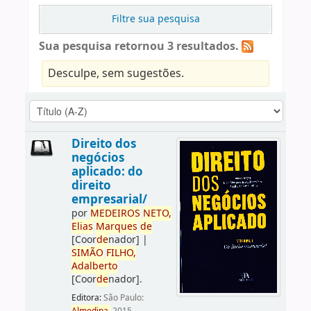
Filtre sua pesquisa
Sua pesquisa retornou 3 resultados.
Desculpe, sem sugestões.
Direito dos
negócios
aplicado: do
direito
empresarial/
por
ME
DE
IROS
NETO,
Elias
Marques
de
[Coor
de
nador]
|
SIMÃO
FILHO,
Adalberto
[Coor
de
nador]
.
Editora:
São Paulo: