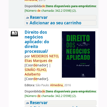
Almedina,
2015
Disponibilida
de
:
Itens disponíveis para empréstimo:
[
Número
de
chamada:
342.2 D598
]
(2).
Reservar
Adicionar ao seu carrinho
Direito dos
negócios
aplicado: do
direito
processual/
por
ME
DE
IROS
NETO,
Elias
Marques
de
[Coor
de
nador]
|
SIMÃO
FILHO,
Adalberto
[Coor
de
nador]
.
Editora:
São Paulo:
Almedina,
2016
Disponibilida
de
:
Itens disponíveis para empréstimo:
[
Número
de
chamada:
342.2 D598
]
(2).
Reservar