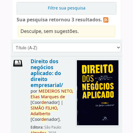
Filtre sua pesquisa
Sua pesquisa retornou 3 resultados.
Desculpe, sem sugestões.
Direito dos
negócios
aplicado: do
direito
empresarial/
por
ME
DE
IROS
NETO,
Elias
Marques
de
[Coor
de
nador]
|
SIMÃO
FILHO,
Adalberto
[Coor
de
nador]
.
Editora:
São Paulo: