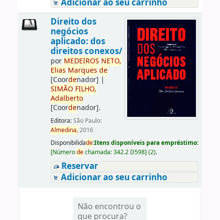
Adicionar ao seu carrinho
Direito dos
negócios
aplicado: dos
direitos conexos/
por
ME
DE
IROS
NETO,
Elias
Marques
de
[Coor
de
nador]
|
SIMÃO
FILHO,
Adalberto
[Coor
de
nador]
.
Editora:
São Paulo:
Almedina,
2016
Disponibilida
de
:
Itens disponíveis para empréstimo:
[
Número
de
chamada:
342.2 D598
]
(2).
Reservar
Adicionar ao seu carrinho
Não encontrou o
que procura?