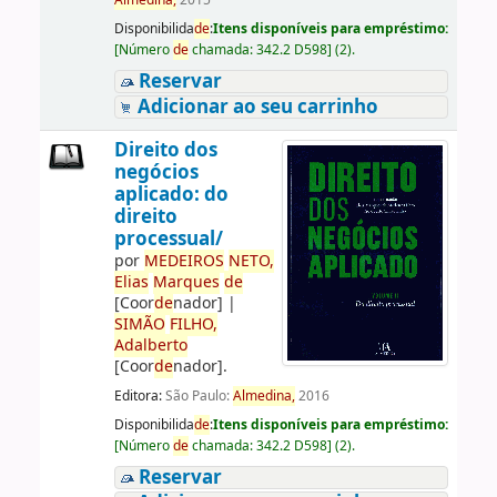
Almedina,
2015
Disponibilida
de
:
Itens disponíveis para empréstimo:
[
Número
de
chamada:
342.2 D598
]
(2).
Reservar
Adicionar ao seu carrinho
Direito dos
negócios
aplicado: do
direito
processual/
por
ME
DE
IROS
NETO,
Elias
Marques
de
[Coor
de
nador]
|
SIMÃO
FILHO,
Adalberto
[Coor
de
nador]
.
Editora:
São Paulo:
Almedina,
2016
Disponibilida
de
:
Itens disponíveis para empréstimo:
[
Número
de
chamada:
342.2 D598
]
(2).
Reservar