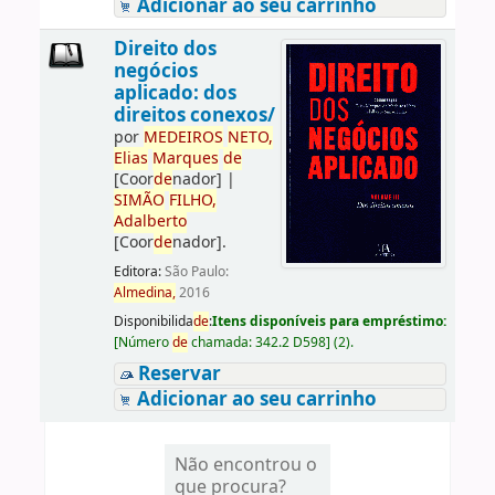
Adicionar ao seu carrinho
Direito dos
negócios
aplicado: dos
direitos conexos/
por
ME
DE
IROS
NETO,
Elias
Marques
de
[Coor
de
nador]
|
SIMÃO
FILHO,
Adalberto
[Coor
de
nador]
.
Editora:
São Paulo:
Almedina,
2016
Disponibilida
de
:
Itens disponíveis para empréstimo:
[
Número
de
chamada:
342.2 D598
]
(2).
Reservar
Adicionar ao seu carrinho
Não encontrou o
que procura?