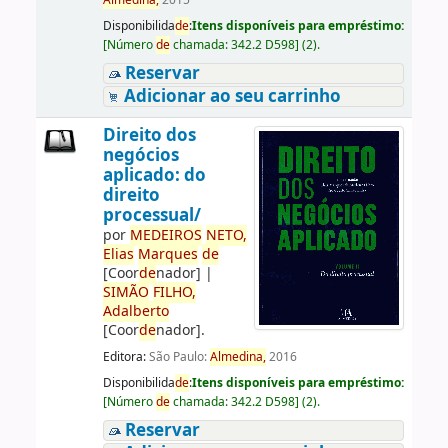
Almedina,
2015
Disponibilida
de
:
Itens disponíveis para empréstimo:
[
Número
de
chamada:
342.2 D598
]
(2).
Reservar
Adicionar ao seu carrinho
Direito dos
negócios
aplicado: do
direito
processual/
por
ME
DE
IROS
NETO,
Elias
Marques
de
[Coor
de
nador]
|
SIMÃO
FILHO,
Adalberto
[Coor
de
nador]
.
Editora:
São Paulo:
Almedina,
2016
Disponibilida
de
:
Itens disponíveis para empréstimo:
[
Número
de
chamada:
342.2 D598
]
(2).
Reservar