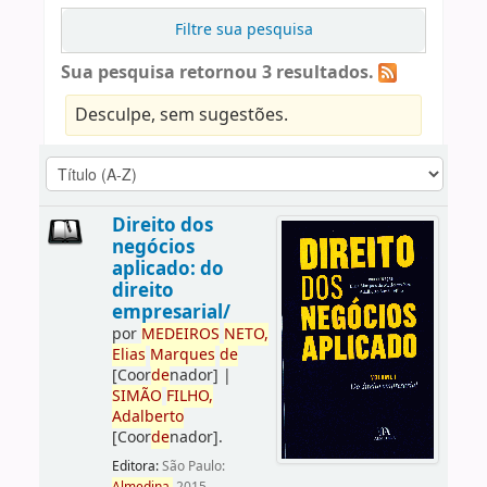
Filtre sua pesquisa
Sua pesquisa retornou 3 resultados.
Desculpe, sem sugestões.
Direito dos
negócios
aplicado: do
direito
empresarial/
por
ME
DE
IROS
NETO,
Elias
Marques
de
[Coor
de
nador]
|
SIMÃO
FILHO,
Adalberto
[Coor
de
nador]
.
Editora:
São Paulo: