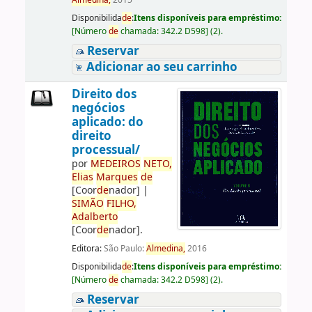
Almedina,
2015
Disponibilida
de
:
Itens disponíveis para empréstimo:
[
Número
de
chamada:
342.2 D598
]
(2).
Reservar
Adicionar ao seu carrinho
Direito dos
negócios
aplicado: do
direito
processual/
por
ME
DE
IROS
NETO,
Elias
Marques
de
[Coor
de
nador]
|
SIMÃO
FILHO,
Adalberto
[Coor
de
nador]
.
Editora:
São Paulo:
Almedina,
2016
Disponibilida
de
:
Itens disponíveis para empréstimo:
[
Número
de
chamada:
342.2 D598
]
(2).
Reservar