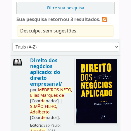
Filtre sua pesquisa
Sua pesquisa retornou 3 resultados.
Desculpe, sem sugestões.
Direito dos
negócios
aplicado: do
direito
empresarial/
por
ME
DE
IROS
NETO,
Elias
Marques
de
[Coor
de
nador]
|
SIMÃO
FILHO,
Adalberto
[Coor
de
nador]
.
Editora:
São Paulo: