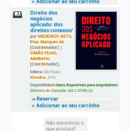
Adicionar ao seu carrinho
Direito dos
negócios
aplicado: dos
direitos conexos/
por
ME
DE
IROS
NETO,
Elias
Marques
de
[Coor
de
nador]
|
SIMÃO
FILHO,
Adalberto
[Coor
de
nador]
.
Editora:
São Paulo:
Almedina,
2016
Disponibilida
de
:
Itens disponíveis para empréstimo:
[
Número
de
chamada:
342.2 D598
]
(2).
Reservar
Adicionar ao seu carrinho
Não encontrou o
que procura?