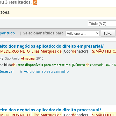
u 3 resultados.
tões.
par tudo
|
Selecionar títulos para:
eito dos negócios aplicado: do direito empresarial/
r
ME
DE
IROS
NETO,
Elias
Marques
de
[Coor
de
nador]
|
SIMÃO
FILHO
ora:
São Paulo:
Almedina,
2015
onibilida
de
:
Itens disponíveis para empréstimo:
[
Número
de
chamada:
342.2 
Reservar
Adicionar ao seu carrinho
eito dos negócios aplicado: do direito processual/
r
ME
DE
IROS
NETO,
Elias
Marques
de
[Coor
de
nador]
|
SIMÃO
FILHO