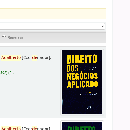
,
Adalberto
[Coor
de
nador]
.
D598
]
(2).
,
Adalberto
[Coor
de
nador]
.