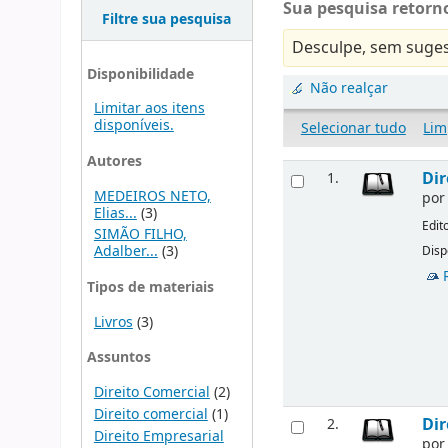
Sua pesquisa retorno
Filtre sua pesquisa
Desculpe, sem suges
Disponibilidade
Não realçar
Limitar aos itens
disponíveis.
Selecionar tudo
Lim
Autores
Dir
1.
MEDEIROS NETO,
po
Elias...
(3)
Edit
SIMÃO FILHO,
Adalber...
(3)
Disp
Tipos de materiais
Livros
(3)
Assuntos
Direito Comercial
(2)
Direito comercial
(1)
Dir
2.
Direito Empresarial
po