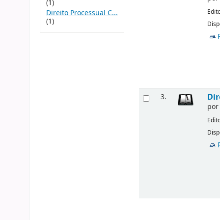
(1)
Edit
Direito Processual C...
(1)
Disp
Dir
3.
po
Edit
Disp