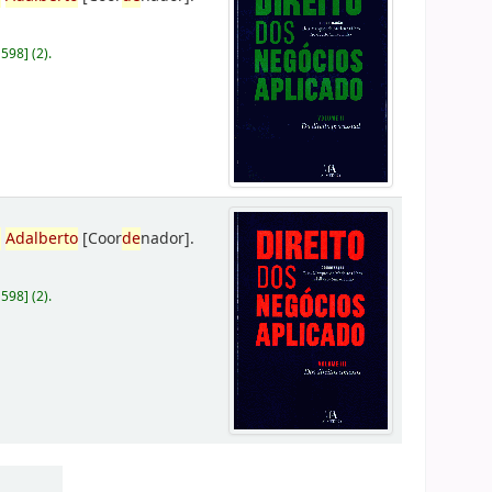
D598
]
(2).
,
Adalberto
[Coor
de
nador]
.
D598
]
(2).