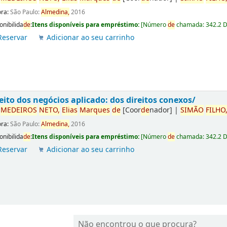
ora:
São Paulo:
Almedina,
2016
onibilida
de
:
Itens disponíveis para empréstimo:
[
Número
de
chamada:
342.2 
Reservar
Adicionar ao seu carrinho
eito dos negócios aplicado: dos direitos conexos/
r
ME
DE
IROS
NETO,
Elias
Marques
de
[Coor
de
nador]
|
SIMÃO
FILHO
ora:
São Paulo:
Almedina,
2016
onibilida
de
:
Itens disponíveis para empréstimo:
[
Número
de
chamada:
342.2 
Reservar
Adicionar ao seu carrinho
Não encontrou o que procura?