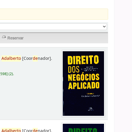
,
Adalberto
[Coor
de
nador]
.
D598
]
(2).
,
Adalberto
[Coor
de
nador]
.