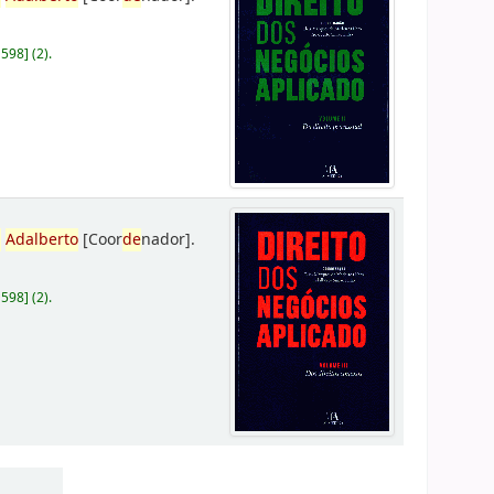
D598
]
(2).
,
Adalberto
[Coor
de
nador]
.
D598
]
(2).