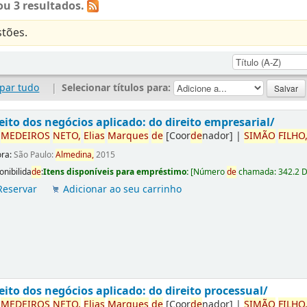
u 3 resultados.
tões.
par tudo
|
Selecionar títulos para:
eito dos negócios aplicado: do direito empresarial/
r
ME
DE
IROS
NETO,
Elias
Marques
de
[Coor
de
nador]
|
SIMÃO
FILHO
ora:
São Paulo:
Almedina,
2015
onibilida
de
:
Itens disponíveis para empréstimo:
[
Número
de
chamada:
342.2 
Reservar
Adicionar ao seu carrinho
eito dos negócios aplicado: do direito processual/
r
ME
DE
IROS
NETO,
Elias
Marques
de
[Coor
de
nador]
|
SIMÃO
FILHO