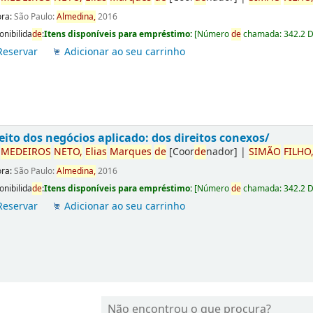
ora:
São Paulo:
Almedina,
2016
onibilida
de
:
Itens disponíveis para empréstimo:
[
Número
de
chamada:
342.2 
Reservar
Adicionar ao seu carrinho
eito dos negócios aplicado: dos direitos conexos/
r
ME
DE
IROS
NETO,
Elias
Marques
de
[Coor
de
nador]
|
SIMÃO
FILHO
ora:
São Paulo:
Almedina,
2016
onibilida
de
:
Itens disponíveis para empréstimo:
[
Número
de
chamada:
342.2 
Reservar
Adicionar ao seu carrinho
Não encontrou o que procura?