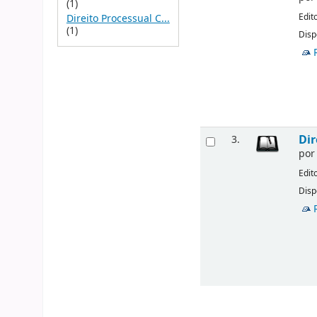
(1)
Edit
Direito Processual C...
(1)
Disp
Dir
3.
po
Edit
Disp