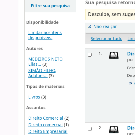
Sua pesquisa retorno
Filtre sua pesquisa
Desculpe, sem suges
Disponibilidade
Não realçar
Limitar aos itens
disponíveis.
Selecionar tudo
Lim
Autores
Dir
1.
MEDEIROS NETO,
po
Elias...
(3)
Edit
SIMÃO FILHO,
Adalber...
(3)
Disp
Tipos de materiais
Livros
(3)
Assuntos
Direito Comercial
(2)
Direito comercial
(1)
Dir
2.
Direito Empresarial
po