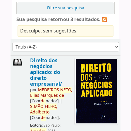
Filtre sua pesquisa
Sua pesquisa retornou 3 resultados.
Desculpe, sem sugestões.
Direito dos
negócios
aplicado: do
direito
empresarial/
por
ME
DE
IROS
NETO,
Elias
Marques
de
[Coor
de
nador]
|
SIMÃO
FILHO,
Adalberto
[Coor
de
nador]
.
Editora:
São Paulo: