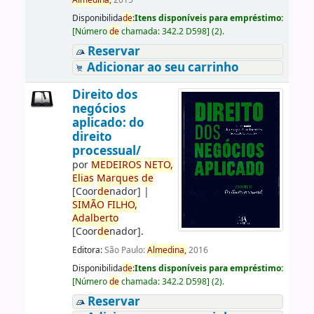
Almedina,
2015
Disponibilida
de
:
Itens disponíveis para empréstimo:
[
Número
de
chamada:
342.2 D598
]
(2).
Reservar
Adicionar ao seu carrinho
Direito dos
negócios
aplicado: do
direito
processual/
por
ME
DE
IROS
NETO,
Elias
Marques
de
[Coor
de
nador]
|
SIMÃO
FILHO,
Adalberto
[Coor
de
nador]
.
Editora:
São Paulo:
Almedina,
2016
Disponibilida
de
:
Itens disponíveis para empréstimo:
[
Número
de
chamada:
342.2 D598
]
(2).
Reservar