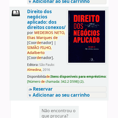
Adicionar ao seu carrinho
Direito dos
negócios
aplicado: dos
direitos conexos/
por
ME
DE
IROS
NETO,
Elias
Marques
de
[Coor
de
nador]
|
SIMÃO
FILHO,
Adalberto
[Coor
de
nador]
.
Editora:
São Paulo:
Almedina,
2016
Disponibilida
de
:
Itens disponíveis para empréstimo:
[
Número
de
chamada:
342.2 D598
]
(2).
Reservar
Adicionar ao seu carrinho
Não encontrou o
que procura?