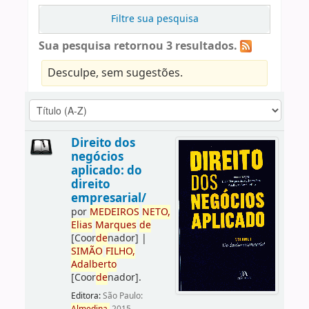
Filtre sua pesquisa
Sua pesquisa retornou 3 resultados.
Desculpe, sem sugestões.
Direito dos
negócios
aplicado: do
direito
empresarial/
por
ME
DE
IROS
NETO,
Elias
Marques
de
[Coor
de
nador]
|
SIMÃO
FILHO,
Adalberto
[Coor
de
nador]
.
Editora:
São Paulo: