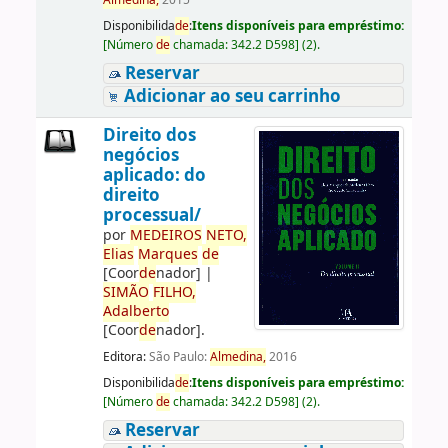
Almedina,
2015
Disponibilida
de
:
Itens disponíveis para empréstimo:
[
Número
de
chamada:
342.2 D598
]
(2).
Reservar
Adicionar ao seu carrinho
Direito dos
negócios
aplicado: do
direito
processual/
por
ME
DE
IROS
NETO,
Elias
Marques
de
[Coor
de
nador]
|
SIMÃO
FILHO,
Adalberto
[Coor
de
nador]
.
Editora:
São Paulo:
Almedina,
2016
Disponibilida
de
:
Itens disponíveis para empréstimo:
[
Número
de
chamada:
342.2 D598
]
(2).
Reservar