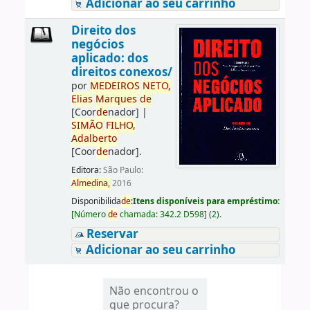
Adicionar ao seu carrinho
Direito dos
negócios
aplicado: dos
direitos conexos/
por
ME
DE
IROS
NETO,
Elias
Marques
de
[Coor
de
nador]
|
SIMÃO
FILHO,
Adalberto
[Coor
de
nador]
.
Editora:
São Paulo:
Almedina,
2016
Disponibilida
de
:
Itens disponíveis para empréstimo:
[
Número
de
chamada:
342.2 D598
]
(2).
Reservar
Adicionar ao seu carrinho
Não encontrou o
que procura?