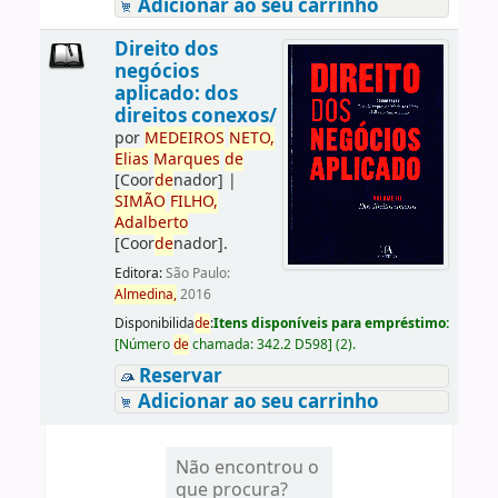
Adicionar ao seu carrinho
Direito dos
negócios
aplicado: dos
direitos conexos/
por
ME
DE
IROS
NETO,
Elias
Marques
de
[Coor
de
nador]
|
SIMÃO
FILHO,
Adalberto
[Coor
de
nador]
.
Editora:
São Paulo:
Almedina,
2016
Disponibilida
de
:
Itens disponíveis para empréstimo:
[
Número
de
chamada:
342.2 D598
]
(2).
Reservar
Adicionar ao seu carrinho
Não encontrou o
que procura?