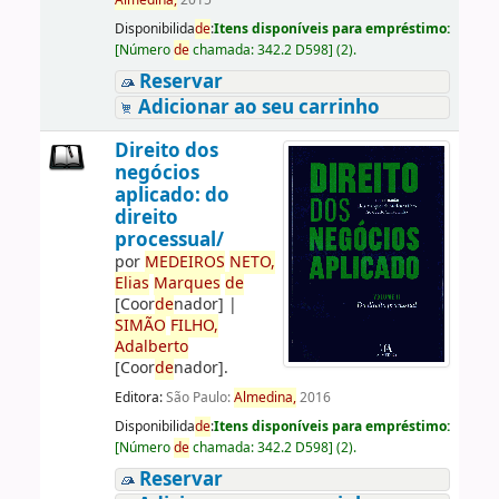
Almedina,
2015
Disponibilida
de
:
Itens disponíveis para empréstimo:
[
Número
de
chamada:
342.2 D598
]
(2).
Reservar
Adicionar ao seu carrinho
Direito dos
negócios
aplicado: do
direito
processual/
por
ME
DE
IROS
NETO,
Elias
Marques
de
[Coor
de
nador]
|
SIMÃO
FILHO,
Adalberto
[Coor
de
nador]
.
Editora:
São Paulo:
Almedina,
2016
Disponibilida
de
:
Itens disponíveis para empréstimo:
[
Número
de
chamada:
342.2 D598
]
(2).
Reservar