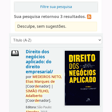
Filtre sua pesquisa
Sua pesquisa retornou 3 resultados.
Desculpe, sem sugestões.
Direito dos
negócios
aplicado: do
direito
empresarial/
por
ME
DE
IROS
NETO,
Elias
Marques
de
[Coor
de
nador]
|
SIMÃO
FILHO,
Adalberto
[Coor
de
nador]
.
Editora:
São Paulo: