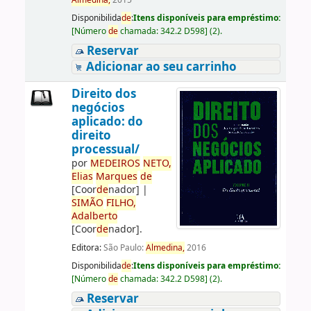
Almedina,
2015
Disponibilida
de
:
Itens disponíveis para empréstimo:
[
Número
de
chamada:
342.2 D598
]
(2).
Reservar
Adicionar ao seu carrinho
Direito dos
negócios
aplicado: do
direito
processual/
por
ME
DE
IROS
NETO,
Elias
Marques
de
[Coor
de
nador]
|
SIMÃO
FILHO,
Adalberto
[Coor
de
nador]
.
Editora:
São Paulo:
Almedina,
2016
Disponibilida
de
:
Itens disponíveis para empréstimo:
[
Número
de
chamada:
342.2 D598
]
(2).
Reservar