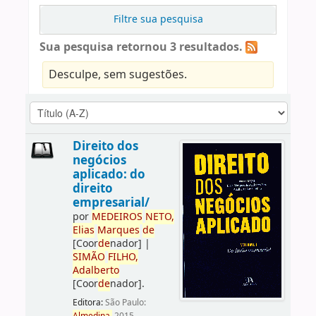
Filtre sua pesquisa
Sua pesquisa retornou 3 resultados.
Desculpe, sem sugestões.
Direito dos
negócios
aplicado: do
direito
empresarial/
por
ME
DE
IROS
NETO,
Elias
Marques
de
[Coor
de
nador]
|
SIMÃO
FILHO,
Adalberto
[Coor
de
nador]
.
Editora:
São Paulo: