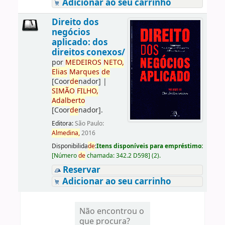
Adicionar ao seu carrinho
Direito dos
negócios
aplicado: dos
direitos conexos/
por
ME
DE
IROS
NETO,
Elias
Marques
de
[Coor
de
nador]
|
SIMÃO
FILHO,
Adalberto
[Coor
de
nador]
.
Editora:
São Paulo:
Almedina,
2016
Disponibilida
de
:
Itens disponíveis para empréstimo:
[
Número
de
chamada:
342.2 D598
]
(2).
Reservar
Adicionar ao seu carrinho
Não encontrou o
que procura?