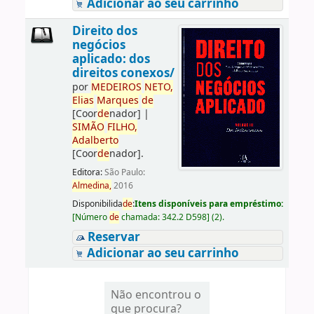
Adicionar ao seu carrinho
Direito dos
negócios
aplicado: dos
direitos conexos/
por
ME
DE
IROS
NETO,
Elias
Marques
de
[Coor
de
nador]
|
SIMÃO
FILHO,
Adalberto
[Coor
de
nador]
.
Editora:
São Paulo:
Almedina,
2016
Disponibilida
de
:
Itens disponíveis para empréstimo:
[
Número
de
chamada:
342.2 D598
]
(2).
Reservar
Adicionar ao seu carrinho
Não encontrou o
que procura?