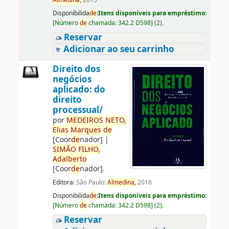
Almedina,
2015
Disponibilida
de
:
Itens disponíveis para empréstimo:
[
Número
de
chamada:
342.2 D598
]
(2).
Reservar
Adicionar ao seu carrinho
Direito dos
negócios
aplicado: do
direito
processual/
por
ME
DE
IROS
NETO,
Elias
Marques
de
[Coor
de
nador]
|
SIMÃO
FILHO,
Adalberto
[Coor
de
nador]
.
Editora:
São Paulo:
Almedina,
2016
Disponibilida
de
:
Itens disponíveis para empréstimo:
[
Número
de
chamada:
342.2 D598
]
(2).
Reservar