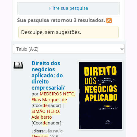
Filtre sua pesquisa
Sua pesquisa retornou 3 resultados.
Desculpe, sem sugestões.
Direito dos
negócios
aplicado: do
direito
empresarial/
por
ME
DE
IROS
NETO,
Elias
Marques
de
[Coor
de
nador]
|
SIMÃO
FILHO,
Adalberto
[Coor
de
nador]
.
Editora:
São Paulo: