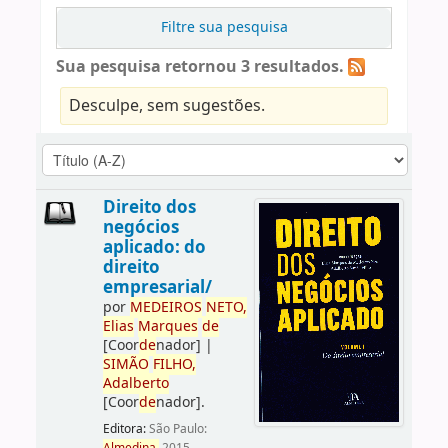
Filtre sua pesquisa
Sua pesquisa retornou 3 resultados.
Desculpe, sem sugestões.
Direito dos
negócios
aplicado: do
direito
empresarial/
por
ME
DE
IROS
NETO,
Elias
Marques
de
[Coor
de
nador]
|
SIMÃO
FILHO,
Adalberto
[Coor
de
nador]
.
Editora:
São Paulo: