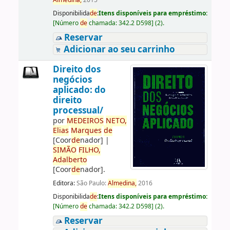
Almedina,
2015
Disponibilida
de
:
Itens disponíveis para empréstimo:
[
Número
de
chamada:
342.2 D598
]
(2).
Reservar
Adicionar ao seu carrinho
Direito dos
negócios
aplicado: do
direito
processual/
por
ME
DE
IROS
NETO,
Elias
Marques
de
[Coor
de
nador]
|
SIMÃO
FILHO,
Adalberto
[Coor
de
nador]
.
Editora:
São Paulo:
Almedina,
2016
Disponibilida
de
:
Itens disponíveis para empréstimo:
[
Número
de
chamada:
342.2 D598
]
(2).
Reservar