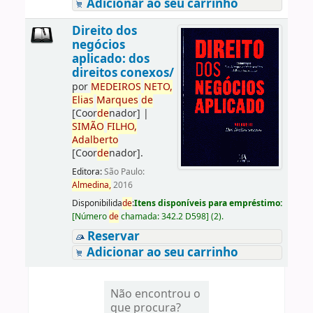
Adicionar ao seu carrinho
Direito dos
negócios
aplicado: dos
direitos conexos/
por
ME
DE
IROS
NETO,
Elias
Marques
de
[Coor
de
nador]
|
SIMÃO
FILHO,
Adalberto
[Coor
de
nador]
.
Editora:
São Paulo:
Almedina,
2016
Disponibilida
de
:
Itens disponíveis para empréstimo:
[
Número
de
chamada:
342.2 D598
]
(2).
Reservar
Adicionar ao seu carrinho
Não encontrou o
que procura?