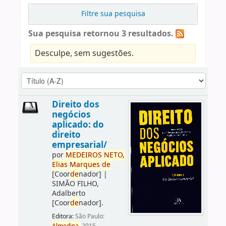
Filtre sua pesquisa
Sua pesquisa retornou 3 resultados.
Desculpe, sem sugestões.
Direito dos
negócios
aplicado: do
direito
empresarial/
por
ME
DE
IROS
NETO,
Elias
Marques
de
[Coor
de
nador]
|
SIMÃO FILHO,
Adalberto
[Coor
de
nador]
.
Editora:
São Paulo: