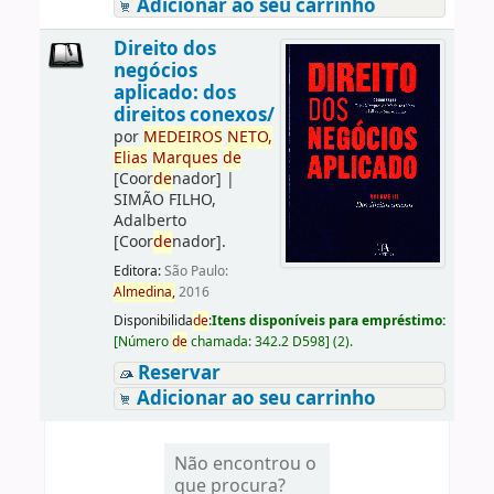
Adicionar ao seu carrinho
Direito dos
negócios
aplicado: dos
direitos conexos/
por
ME
DE
IROS
NETO,
Elias
Marques
de
[Coor
de
nador]
|
SIMÃO FILHO,
Adalberto
[Coor
de
nador]
.
Editora:
São Paulo:
Almedina,
2016
Disponibilida
de
:
Itens disponíveis para empréstimo:
[
Número
de
chamada:
342.2 D598
]
(2).
Reservar
Adicionar ao seu carrinho
Não encontrou o
que procura?