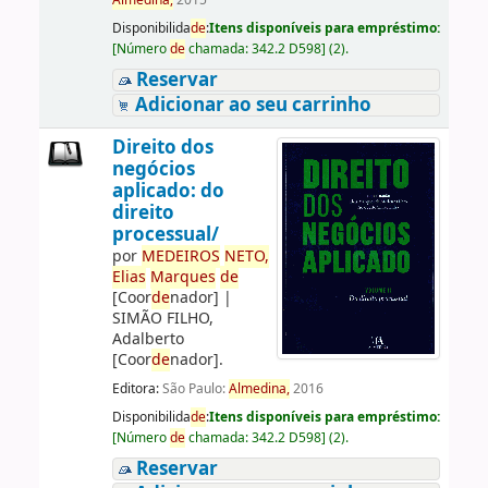
Almedina,
2015
Disponibilida
de
:
Itens disponíveis para empréstimo:
[
Número
de
chamada:
342.2 D598
]
(2).
Reservar
Adicionar ao seu carrinho
Direito dos
negócios
aplicado: do
direito
processual/
por
ME
DE
IROS
NETO,
Elias
Marques
de
[Coor
de
nador]
|
SIMÃO FILHO,
Adalberto
[Coor
de
nador]
.
Editora:
São Paulo:
Almedina,
2016
Disponibilida
de
:
Itens disponíveis para empréstimo:
[
Número
de
chamada:
342.2 D598
]
(2).
Reservar