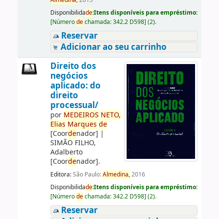
Almedina,
2015
Disponibilida
de
:
Itens disponíveis para empréstimo:
[
Número
de
chamada:
342.2 D598
]
(2).
Reservar
Adicionar ao seu carrinho
Direito dos
negócios
aplicado: do
direito
processual/
por
ME
DE
IROS
NETO,
Elias
Marques
de
[Coor
de
nador]
|
SIMÃO FILHO,
Adalberto
[Coor
de
nador]
.
Editora:
São Paulo:
Almedina,
2016
Disponibilida
de
:
Itens disponíveis para empréstimo:
[
Número
de
chamada:
342.2 D598
]
(2).
Reservar