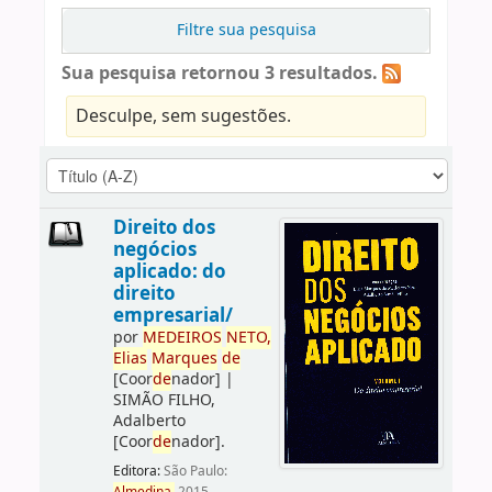
Filtre sua pesquisa
Sua pesquisa retornou 3 resultados.
Desculpe, sem sugestões.
Direito dos
negócios
aplicado: do
direito
empresarial/
por
ME
DE
IROS
NETO,
Elias
Marques
de
[Coor
de
nador]
|
SIMÃO FILHO,
Adalberto
[Coor
de
nador]
.
Editora:
São Paulo: