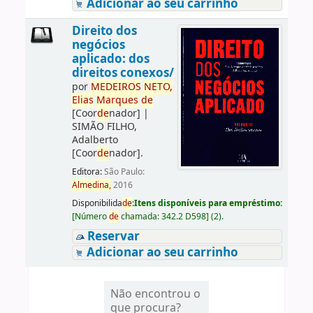
Adicionar ao seu carrinho
Direito dos
negócios
aplicado: dos
direitos conexos/
por
ME
DE
IROS
NETO,
Elias
Marques
de
[Coor
de
nador]
|
SIMÃO FILHO,
Adalberto
[Coor
de
nador]
.
Editora:
São Paulo:
Almedina,
2016
Disponibilida
de
:
Itens disponíveis para empréstimo:
[
Número
de
chamada:
342.2 D598
]
(2).
Reservar
Adicionar ao seu carrinho
Não encontrou o
que procura?