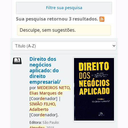
Filtre sua pesquisa
Sua pesquisa retornou 3 resultados.
Desculpe, sem sugestões.
Direito dos
negócios
aplicado: do
direito
empresarial/
por
ME
DE
IROS
NETO,
Elias
Marques
de
[Coor
de
nador]
|
SIMÃO
FILHO,
Adalberto
[Coor
de
nador]
.
Editora:
São Paulo: