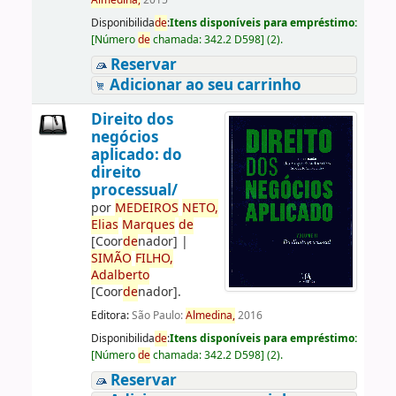
Almedina,
2015
Disponibilida
de
:
Itens disponíveis para empréstimo:
[
Número
de
chamada:
342.2 D598
]
(2).
Reservar
Adicionar ao seu carrinho
Direito dos
negócios
aplicado: do
direito
processual/
por
ME
DE
IROS
NETO,
Elias
Marques
de
[Coor
de
nador]
|
SIMÃO
FILHO,
Adalberto
[Coor
de
nador]
.
Editora:
São Paulo:
Almedina,
2016
Disponibilida
de
:
Itens disponíveis para empréstimo:
[
Número
de
chamada:
342.2 D598
]
(2).
Reservar