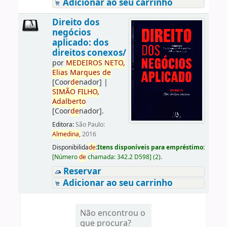
Adicionar ao seu carrinho
Direito dos
negócios
aplicado: dos
direitos conexos/
por
ME
DE
IROS
NETO,
Elias
Marques
de
[Coor
de
nador]
|
SIMÃO
FILHO,
Adalberto
[Coor
de
nador]
.
Editora:
São Paulo:
Almedina,
2016
Disponibilida
de
:
Itens disponíveis para empréstimo:
[
Número
de
chamada:
342.2 D598
]
(2).
Reservar
Adicionar ao seu carrinho
Não encontrou o
que procura?