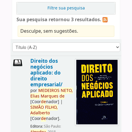
Filtre sua pesquisa
Sua pesquisa retornou 3 resultados.
Desculpe, sem sugestões.
Direito dos
negócios
aplicado: do
direito
empresarial/
por
ME
DE
IROS
NETO,
Elias
Marques
de
[Coor
de
nador]
|
SIMÃO
FILHO,
Adalberto
[Coor
de
nador]
.
Editora:
São Paulo: