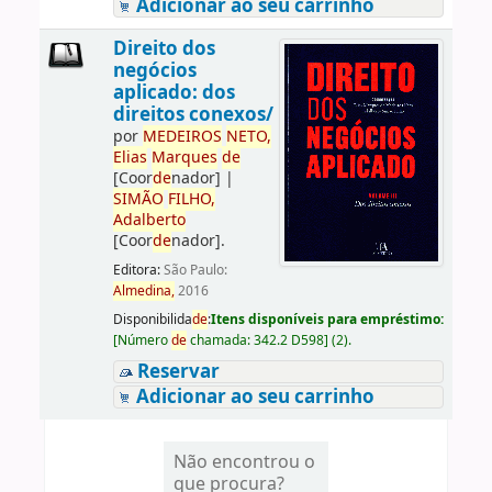
Adicionar ao seu carrinho
Direito dos
negócios
aplicado: dos
direitos conexos/
por
ME
DE
IROS
NETO,
Elias
Marques
de
[Coor
de
nador]
|
SIMÃO
FILHO,
Adalberto
[Coor
de
nador]
.
Editora:
São Paulo:
Almedina,
2016
Disponibilida
de
:
Itens disponíveis para empréstimo:
[
Número
de
chamada:
342.2 D598
]
(2).
Reservar
Adicionar ao seu carrinho
Não encontrou o
que procura?