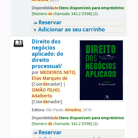
Almedina,
2015
Disponibilida
de
:
Itens disponíveis para empréstimo:
[
Número
de
chamada:
342.2 D598
]
(2).
Reservar
Adicionar ao seu carrinho
Direito dos
negócios
aplicado: do
direito
processual/
por
ME
DE
IROS
NETO,
Elias
Marques
de
[Coor
de
nador]
|
SIMÃO
FILHO,
Adalberto
[Coor
de
nador]
.
Editora:
São Paulo:
Almedina,
2016
Disponibilida
de
:
Itens disponíveis para empréstimo:
[
Número
de
chamada:
342.2 D598
]
(2).
Reservar