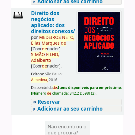
Adicionar ao seu carrinho
Direito dos
negócios
aplicado: dos
direitos conexos/
por
ME
DE
IROS
NETO,
Elias
Marques
de
[Coor
de
nador]
|
SIMÃO
FILHO,
Adalberto
[Coor
de
nador]
.
Editora:
São Paulo:
Almedina,
2016
Disponibilida
de
:
Itens disponíveis para empréstimo:
[
Número
de
chamada:
342.2 D598
]
(2).
Reservar
Adicionar ao seu carrinho
Não encontrou o
que procura?