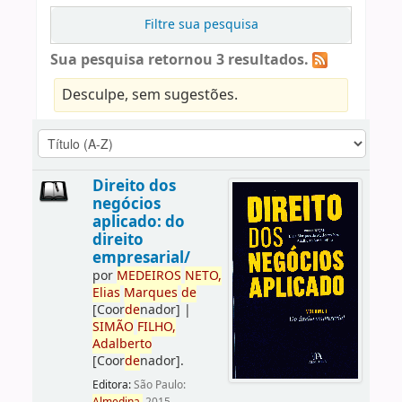
Filtre sua pesquisa
Sua pesquisa retornou 3 resultados.
Desculpe, sem sugestões.
Direito dos
negócios
aplicado: do
direito
empresarial/
por
ME
DE
IROS
NETO,
Elias
Marques
de
[Coor
de
nador]
|
SIMÃO
FILHO,
Adalberto
[Coor
de
nador]
.
Editora:
São Paulo: