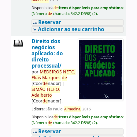
Almedina,
2015
Disponibilida
de
:
Itens disponíveis para empréstimo:
[
Número
de
chamada:
342.2 D598
]
(2).
Reservar
Adicionar ao seu carrinho
Direito dos
negócios
aplicado: do
direito
processual/
por
ME
DE
IROS
NETO,
Elias
Marques
de
[Coor
de
nador]
|
SIMÃO
FILHO,
Adalberto
[Coor
de
nador]
.
Editora:
São Paulo:
Almedina,
2016
Disponibilida
de
:
Itens disponíveis para empréstimo:
[
Número
de
chamada:
342.2 D598
]
(2).
Reservar