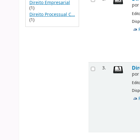
Direito Empresarial
po
(1)
Edit
Direito Processual C...
(1)
Disp
Dir
3.
po
Edit
Disp