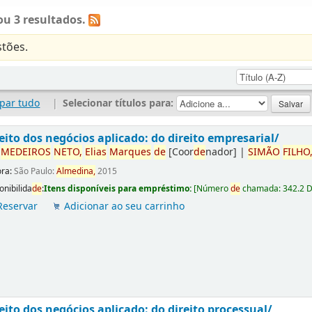
u 3 resultados.
tões.
par tudo
|
Selecionar títulos para:
eito dos negócios aplicado: do direito empresarial/
r
ME
DE
IROS
NETO,
Elias
Marques
de
[Coor
de
nador]
|
SIMÃO
FILHO
ora:
São Paulo:
Almedina,
2015
onibilida
de
:
Itens disponíveis para empréstimo:
[
Número
de
chamada:
342.2 
Reservar
Adicionar ao seu carrinho
eito dos negócios aplicado: do direito processual/