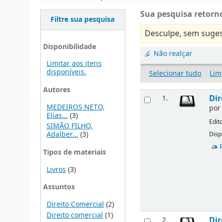
Sua pesquisa retorno
Filtre sua pesquisa
Desculpe, sem suges
Disponibilidade
Não realçar
Limitar aos itens
disponíveis.
Selecionar tudo
Lim
Autores
Dir
1.
MEDEIROS NETO,
po
Elias...
(3)
Edit
SIMÃO FILHO,
Adalber...
(3)
Disp
Tipos de materiais
Livros
(3)
Assuntos
Direito Comercial
(2)
Direito comercial
(1)
Dir
2.