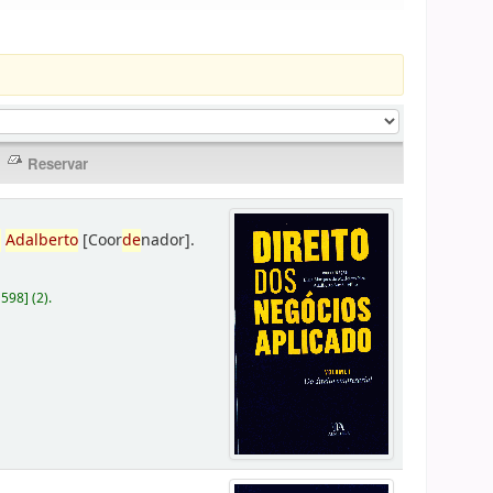
,
Adalberto
[Coor
de
nador]
.
D598
]
(2).