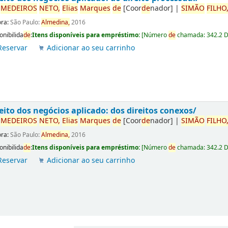
r
ME
DE
IROS
NETO,
Elias
Marques
de
[Coor
de
nador]
|
SIMÃO
FILHO
ora:
São Paulo:
Almedina,
2016
onibilida
de
:
Itens disponíveis para empréstimo:
[
Número
de
chamada:
342.2 
Reservar
Adicionar ao seu carrinho
eito dos negócios aplicado: dos direitos conexos/
r
ME
DE
IROS
NETO,
Elias
Marques
de
[Coor
de
nador]
|
SIMÃO
FILHO
ora:
São Paulo:
Almedina,
2016
onibilida
de
:
Itens disponíveis para empréstimo:
[
Número
de
chamada:
342.2 
Reservar
Adicionar ao seu carrinho