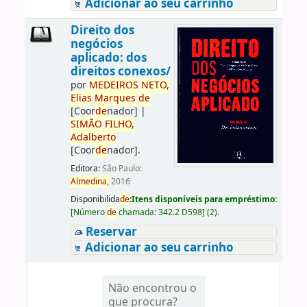
Adicionar ao seu carrinho
Direito dos
negócios
aplicado: dos
direitos conexos/
por
ME
DE
IROS
NETO,
Elias
Marques
de
[Coor
de
nador]
|
SIMÃO
FILHO,
Adalberto
[Coor
de
nador]
.
Editora:
São Paulo:
Almedina,
2016
Disponibilida
de
:
Itens disponíveis para empréstimo:
[
Número
de
chamada:
342.2 D598
]
(2).
Reservar
Adicionar ao seu carrinho
Não encontrou o
que procura?