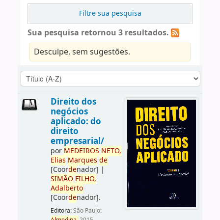
Filtre sua pesquisa
Sua pesquisa retornou 3 resultados.
Desculpe, sem sugestões.
Direito dos
negócios
aplicado: do
direito
empresarial/
por
ME
DE
IROS
NETO,
Elias
Marques
de
[Coor
de
nador]
|
SIMÃO
FILHO,
Adalberto
[Coor
de
nador]
.
Editora:
São Paulo: