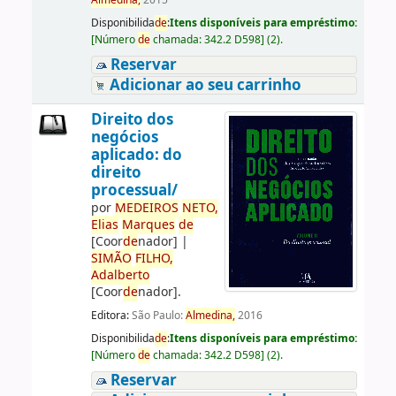
Almedina,
2015
Disponibilida
de
:
Itens disponíveis para empréstimo:
[
Número
de
chamada:
342.2 D598
]
(2).
Reservar
Adicionar ao seu carrinho
Direito dos
negócios
aplicado: do
direito
processual/
por
ME
DE
IROS
NETO,
Elias
Marques
de
[Coor
de
nador]
|
SIMÃO
FILHO,
Adalberto
[Coor
de
nador]
.
Editora:
São Paulo:
Almedina,
2016
Disponibilida
de
:
Itens disponíveis para empréstimo:
[
Número
de
chamada:
342.2 D598
]
(2).
Reservar