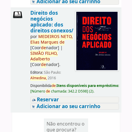
Adicionar ao seu carrinho
Direito dos
negócios
aplicado: dos
direitos conexos/
por
ME
DE
IROS
NETO,
Elias
Marques
de
[Coor
de
nador]
|
SIMÃO
FILHO,
Adalberto
[Coor
de
nador]
.
Editora:
São Paulo:
Almedina,
2016
Disponibilida
de
:
Itens disponíveis para empréstimo:
[
Número
de
chamada:
342.2 D598
]
(2).
Reservar
Adicionar ao seu carrinho
Não encontrou o
que procura?