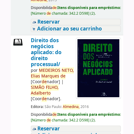
Almedina,
2015
Disponibilida
de
:
Itens disponíveis para empréstimo:
[
Número
de
chamada:
342.2 D598
]
(2).
Reservar
Adicionar ao seu carrinho
Direito dos
negócios
aplicado: do
direito
processual/
por
ME
DE
IROS
NETO,
Elias
Marques
de
[Coor
de
nador]
|
SIMÃO
FILHO,
Adalberto
[Coor
de
nador]
.
Editora:
São Paulo:
Almedina,
2016
Disponibilida
de
:
Itens disponíveis para empréstimo:
[
Número
de
chamada:
342.2 D598
]
(2).
Reservar