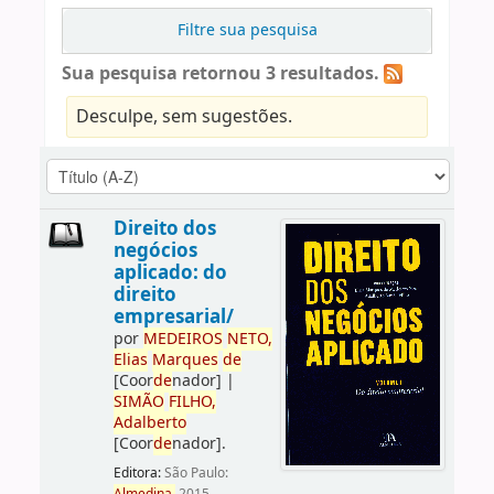
Filtre sua pesquisa
Sua pesquisa retornou 3 resultados.
Desculpe, sem sugestões.
Direito dos
negócios
aplicado: do
direito
empresarial/
por
ME
DE
IROS
NETO,
Elias
Marques
de
[Coor
de
nador]
|
SIMÃO
FILHO,
Adalberto
[Coor
de
nador]
.
Editora:
São Paulo: