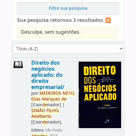
Filtre sua pesquisa
Sua pesquisa retornou 3 resultados.
Desculpe, sem sugestões.
Direito dos
negócios
aplicado: do
direito
empresarial/
por
ME
DE
IROS
NETO,
Elias
Marques
de
[Coor
de
nador]
|
SIMÃO
FILHO,
Adalberto
[Coor
de
nador]
.
Editora:
São Paulo: