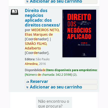
Adicionar ao seu carrinho
Direito dos
negócios
aplicado: dos
direitos conexos/
por
ME
DE
IROS
NETO,
Elias
Marques
de
[Coor
de
nador]
|
SIMÃO
FILHO,
Adalberto
[Coor
de
nador]
.
Editora:
São Paulo:
Almedina,
2016
Disponibilida
de
:
Itens disponíveis para empréstimo:
[
Número
de
chamada:
342.2 D598
]
(2).
Reservar
Adicionar ao seu carrinho
Não encontrou o
que procura?