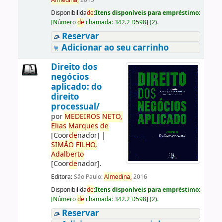
Almedina,
2015
Disponibilida
de
:
Itens disponíveis para empréstimo:
[
Número
de
chamada:
342.2 D598
]
(2).
Reservar
Adicionar ao seu carrinho
Direito dos
negócios
aplicado: do
direito
processual/
por
ME
DE
IROS
NETO,
Elias
Marques
de
[Coor
de
nador]
|
SIMÃO
FILHO,
Adalberto
[Coor
de
nador]
.
Editora:
São Paulo:
Almedina,
2016
Disponibilida
de
:
Itens disponíveis para empréstimo:
[
Número
de
chamada:
342.2 D598
]
(2).
Reservar