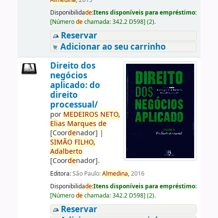
Almedina,
2015
Disponibilida
de
:
Itens disponíveis para empréstimo:
[
Número
de
chamada:
342.2 D598
]
(2).
Reservar
Adicionar ao seu carrinho
Direito dos
negócios
aplicado: do
direito
processual/
por
ME
DE
IROS
NETO,
Elias
Marques
de
[Coor
de
nador]
|
SIMÃO
FILHO,
Adalberto
[Coor
de
nador]
.
Editora:
São Paulo:
Almedina,
2016
Disponibilida
de
:
Itens disponíveis para empréstimo:
[
Número
de
chamada:
342.2 D598
]
(2).
Reservar