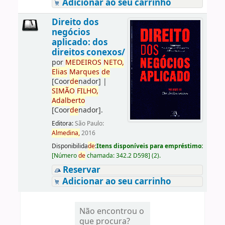
Adicionar ao seu carrinho
Direito dos
negócios
aplicado: dos
direitos conexos/
por
ME
DE
IROS
NETO,
Elias
Marques
de
[Coor
de
nador]
|
SIMÃO
FILHO,
Adalberto
[Coor
de
nador]
.
Editora:
São Paulo:
Almedina,
2016
Disponibilida
de
:
Itens disponíveis para empréstimo:
[
Número
de
chamada:
342.2 D598
]
(2).
Reservar
Adicionar ao seu carrinho
Não encontrou o
que procura?