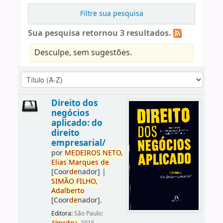
Filtre sua pesquisa
Sua pesquisa retornou 3 resultados.
Desculpe, sem sugestões.
Direito dos
negócios
aplicado: do
direito
empresarial/
por
ME
DE
IROS
NETO,
Elias
Marques
de
[Coor
de
nador]
|
SIMÃO
FILHO,
Adalberto
[Coor
de
nador]
.
Editora:
São Paulo: