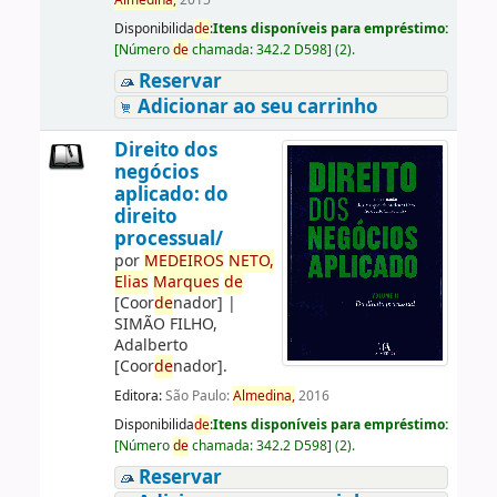
Almedina,
2015
Disponibilida
de
:
Itens disponíveis para empréstimo:
[
Número
de
chamada:
342.2 D598
]
(2).
Reservar
Adicionar ao seu carrinho
Direito dos
negócios
aplicado: do
direito
processual/
por
ME
DE
IROS
NETO,
Elias
Marques
de
[Coor
de
nador]
|
SIMÃO FILHO,
Adalberto
[Coor
de
nador]
.
Editora:
São Paulo:
Almedina,
2016
Disponibilida
de
:
Itens disponíveis para empréstimo:
[
Número
de
chamada:
342.2 D598
]
(2).
Reservar