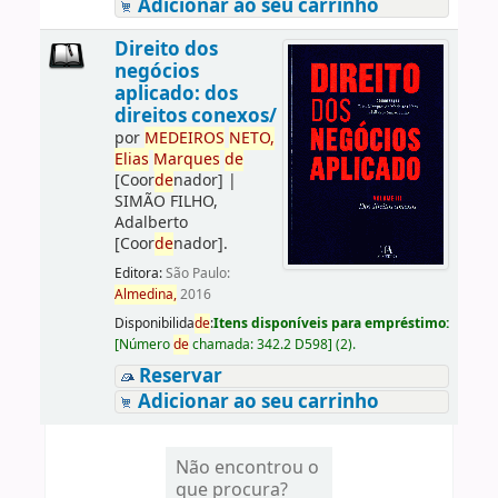
Adicionar ao seu carrinho
Direito dos
negócios
aplicado: dos
direitos conexos/
por
ME
DE
IROS
NETO,
Elias
Marques
de
[Coor
de
nador]
|
SIMÃO FILHO,
Adalberto
[Coor
de
nador]
.
Editora:
São Paulo:
Almedina,
2016
Disponibilida
de
:
Itens disponíveis para empréstimo:
[
Número
de
chamada:
342.2 D598
]
(2).
Reservar
Adicionar ao seu carrinho
Não encontrou o
que procura?