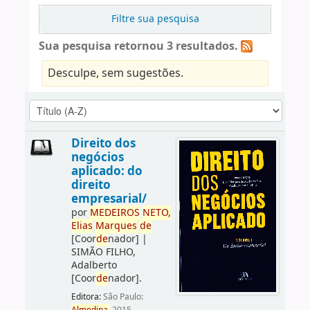
Filtre sua pesquisa
Sua pesquisa retornou 3 resultados.
Desculpe, sem sugestões.
Direito dos
negócios
aplicado: do
direito
empresarial/
por
ME
DE
IROS
NETO,
Elias
Marques
de
[Coor
de
nador]
|
SIMÃO FILHO,
Adalberto
[Coor
de
nador]
.
Editora:
São Paulo: